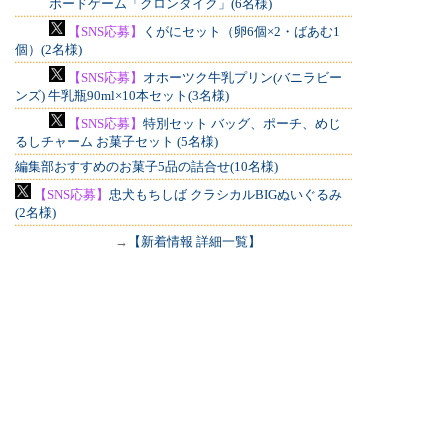
ボードゲーム「クロンダイク」(6名様)
【SNS応募】
くがにセット（卵6個×2・ばあむ1
個）(2名様)
【SNS応募】
オホーツク牛乳プリン(バニラビー
ンズ) 牛乳瓶90ml×10本セット(3名様)
【SNS応募】
特別セット バッグ、ポーチ、めじ
るしチャーム お菓子セット (5名様)
編集部おすすめのお菓子5品の詰合せ(10名様)
【SNS応募】
忠犬もちしば クラシカルBIGぬいぐるみ
(2名様)
→
【新着情報 詳細一覧】