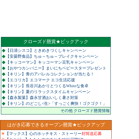
クローズド懸賞★ピックアック
◆
【日清シスコ】ときめきづくしキャンペーン
◆
【安曇野食品】ちゅ～ちゅ～ブレイクキャンペーン
◆
【キッコーマン】キッコーマン豆乳キャンペーン
◆
【おやつカンパニー】まいにちベビースタープレゼント
◆
【キリン】青のアパレルコレクションが当たる！
◆
【エコリカ】エコマーク エコ生活応援
◆
【キリン】長谷川あかりとつくるWhiteな食卓
◆
【キリン】夏のリラックスタイムキャンペーン
◆
【森永製菓】森永甘酒おいしく暑さ対策
◆
【キリン】のどごし<生>「すっごく爽快！ゴクゴク！」
その他 クローズド懸賞情報
はがき応募できるオープン懸賞★ピックアップ
★
【マックス】心のホッチキス・ストーリー
封筒送応募