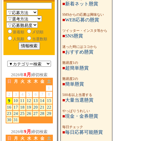
■
新着ネット懸賞
SMSからの応募は興味ない
■
WEB応募の懸賞
ツイッター・インスタ等から
新着順
〆切順
■
SNS懸賞
人気順
当選数順
迷った時にはココから
■
おすすめ懸賞
難易度1の
■
超簡単懸賞
8月
2026年
締切検索
難易度2の
日
月
火
水
木
金
土
■
簡単懸賞
1
2
3
4
5
6
7
8
500名以上当選する
■
大量当選懸賞
9
10
11
12
13
14
15
16
17
18
19
20
21
22
やっぱりうれしい
23
24
25
26
27
28
29
■
現金・金券懸賞
30
31
毎日チェック
9月
2026年
締切検索
■
毎日応募可能懸賞
日
月
火
水
木
金
土