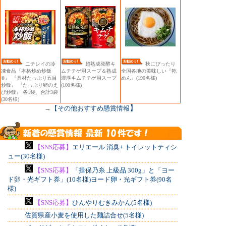
ニチレイの冷
超熟成発酵キ
秋にぴったり
凍食品『本格炒め炒飯
ムチチゲ用スープ＆熟成
全国各地の美味しい『乾
®』 『具材たっぷり五目
濃厚キムチチゲ用スープ
めん』(190名様)
炒飯』 『たっぷり卵のえ
(100名様)
び炒飯』 各1袋、合計3袋
(30名様)
】
→
【その他おすすめ懸賞情報
【SNS応募】
エリエール 消臭+ トイレットティシ
ュー(30名様)
【SNS応募】
「揖保乃糸 上級品 300g」と「ヨー
ド卵・光ギフト券」(10名様)ヨード卵・光ギフト券(90名
様)
【SNS応募】
ひんやりむきみかん(5名様)
佐賀県産小麦を使用した麺詰合せ(5名様)