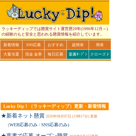
ラッキーディップでは懸賞サイト運営歴29年(1996年12月～)
の経験のもと安全と思われる懸賞情報を紹介しています。
新着情報
SNS応募
おすすめ
超簡単
簡単
大量当選
現金 金券
毎日応募
葉書ｵｰﾌﾟﾝ
クローズド
Lucky Dip！（ラッキーディップ）更新・新着情報
★新着ネット懸賞
2026年08月07日 (15時17分) 更新
(
WEB応募のみ
/
SNS応募のみ)
★葉書で応募 オープン懸賞