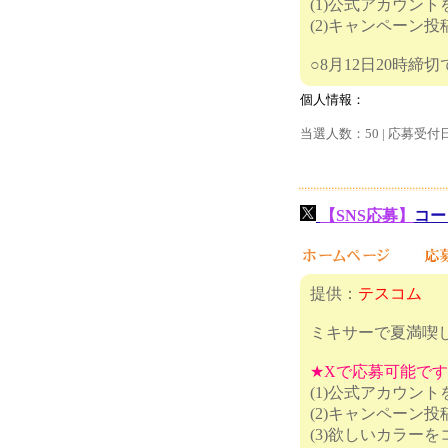
(1)公式アカウン
(2)キャンペーン
○8月12
個人情報：
当選人数：50 | 応募受付
【SNS応募】
コー
提供：
テスコム
ミキサーで夏満喫
★Xで応募可能で
(1)公式アカウン
(2)キャンペーン
(3)欲し