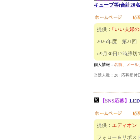
キューブ等(合計20名
提供：
｢いい夫婦の
2026年度 第2
○9月30
個人情報：
名前、メール
当選人数：20 | 応募受付
【SNS応募】
LE
提供：
エディオン
フォロー＆リポス