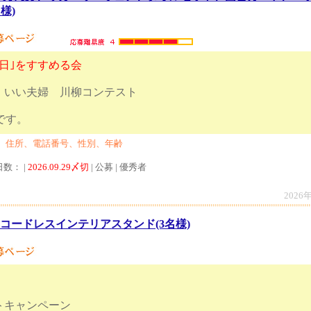
様)
日｣をすすめる会
1回 いい夫婦 川柳コンテスト
日17時締切です。
、住所、電話番号、性別、年齢
日数： |
2026.09.29〆切
| 公募 | 優秀者
2026
Dコードレスインテリアスタンド(3名様)
トキャンペーン