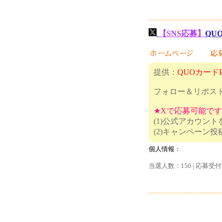
【SNS応募】
QUO
提供：
QUOカードP
フォロー＆リポス
★Xで応募可能で
(1)公式アカウン
(2)キャ
個人情報：
当選人数：150 | 応募受