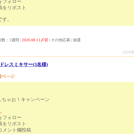
トをフォロー
投稿をリポスト
日20時締切です。
日数：1週間 |
2026.08.11〆切
| その他応募 | 抽選
2026
ドレスミキサー(3名様)
しちゃお！キャンペーン
す。
トをフォロー
投稿をリポスト
いカラーをコメント欄投稿