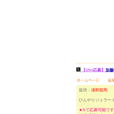
【SNS応募】
加藤
提供：
浦和競馬
ひんやりジェラー
★Xで応募可能で