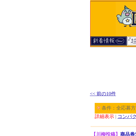
<< 前の10件
条件：全応募方
詳細表示
|
コンパ
【川柳投稿】
商品券