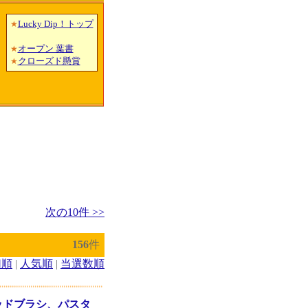
Lucky Dip！トップ
★
オープン 葉書
★
クローズド懸賞
★
次の10件 >>
156
件
切順
|
人気順
|
当選数順
ッドブラシ、パスタ