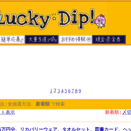
2
1
3
4
5
6
7
8
9
法 | 全抽選方法
新着順
で検索
クト表示
新着順 |
〆
5万円分、リカバリーウェア、タオルセット、図書カード、ヘ