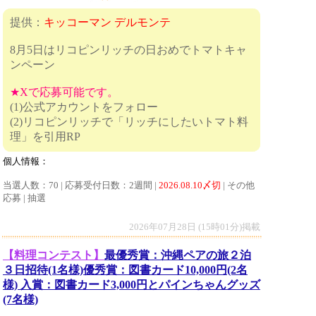
提供：
キッコーマン デルモンテ
8月5日はリコピンリッチの日おめでトマトキャ
ンペーン
★Xで応募可能です。
(1)公式アカウントをフォロー
(2)リコピンリッチで「リッチにしたいトマト料
理」を引用RP
個人情報：
当選人数：70 | 応募受付日数：2週間 |
2026.08.10〆切
| その他
応募 | 抽選
2026年07月28日 (15時01分)掲載
【料理コンテスト】
最優秀賞：沖縄ペアの旅２泊
３日招待(1名様)優秀賞：図書カード10,000円(2名
様) 入賞：図書カード3,000円とパインちゃんグッズ
(7名様)