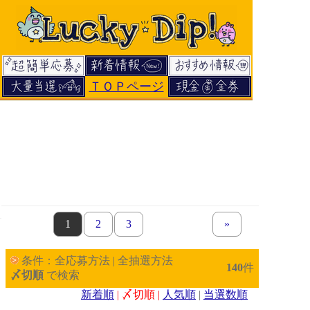
ＴＯＰページ
page
1
page
2
page
3
next set of pages
»
条件：全応募方法 | 全抽選方法
140
件
〆切順
で検索
新着順
| 〆切順 |
人気順
|
当選数順