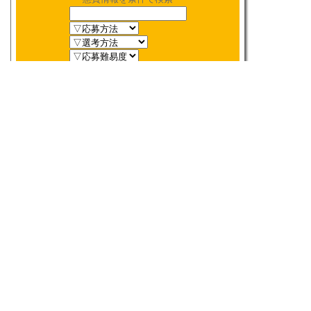
新着順
〆切順
人気順
当選数順
2026年
8月
締切検索
日
月
火
水
木
金
土
1
2
3
4
5
6
7
8
9
10
11
12
13
14
15