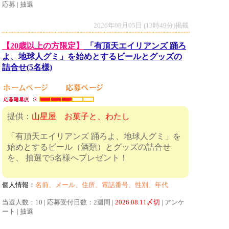
応募 | 抽選
2026年08月05日 (13時49分)掲載
【20歳以上の方限定】
「有頂天エイリアンズ 踊ろ
よ、地球人グミ」を始めとするビールとグッズの
詰合せ(5名様)
提供：
山星屋 お菓子と、わたし
「有頂天エイリアンズ 踊ろよ、地球人グミ」を
始めとするビール（酒類）とグッズの詰合せ
を、 抽選で5名様へプレゼント！
個人情報：
名前、メール、住所、電話番号、性別、年代
当選人数：10 | 応募受付日数：2週間 |
2026.08.11〆切
| アンケ
ート | 抽選