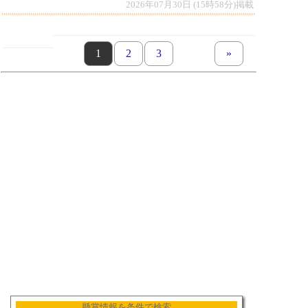
2026年07月30日 (15時58分)掲載
page
1
page
2
page
3
next set of pages
»
懸賞情報を条件で検索