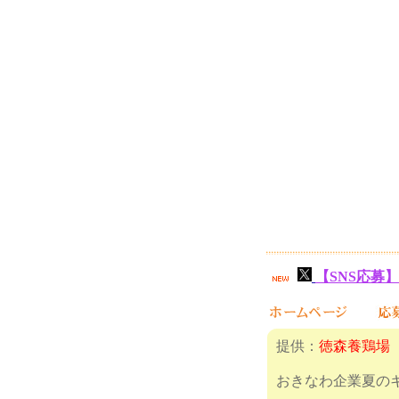
【SNS応募】
提供：
徳森養鶏場
おきなわ企業夏の