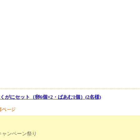
くがにセット（卵6個×2・ばあむ1個）(2名様)
キャンペーン祭り