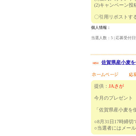
(2)キャンペーン
〇引用リポ
個人情報：
当選人数：5 | 応募受付日
佐賀県産小麦を
提供：
JAさが
今月のプレゼント
「佐賀県産小麦を
○8月31日17時締
○当選者に