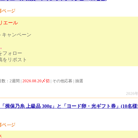
リエール
トキャンペーン
す。
トをフォロー
ンペーン投稿をリポスト
日数：2週間 |
2026.08.20〆切
| その他応募 | 抽選
2026
「揖保乃糸 上級品 300g」と「ヨード卵・光ギフト券」(10名
光