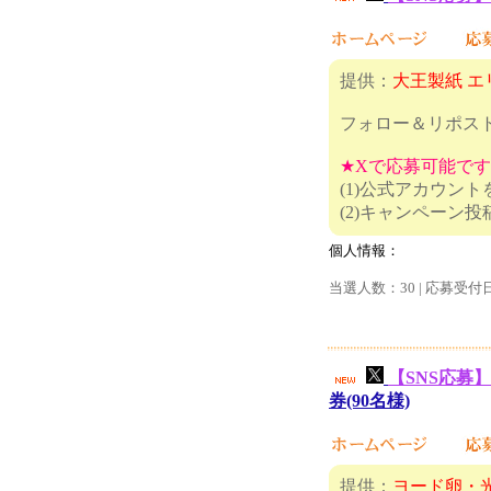
提供：
大王製紙 エ
フォロー＆リポス
★Xで応募可能で
(1)公式アカウン
(2)キャ
個人情報：
当選人数：30 | 応募受付
【SNS応募】
券(90名様)
提供：
ヨード卵・