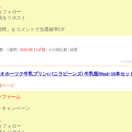
す。
トをフォロー
投稿をリポスト
の幸せ時間」をコメントで当選確率UP
数：1週間 |
2026.08.13〆切
| その他応募 | 抽選
2026
オホーツク牛乳プリン(バニラビーンズ) 牛乳瓶90ml×10本セット
クファーム
トキャンペーン
す。
トをフォロー