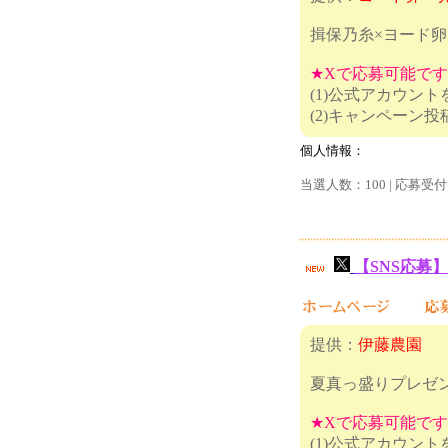
揖保乃糸×ヨード卵
★Xで応募可能で
(1)公式アカウン
(2)キャン
個人情報：
当選人数：100 | 応募受付
【SNS応募】
提供：
伊藤農園
夏真っ盛りプレゼ
★Xで応募可能で
(1)公式アカウン