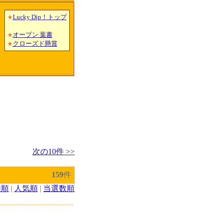
Lucky Dip！トップ
★
オープン 葉書
★
クローズド懸賞
★
次の10件 >>
159
件
切順
|
人気順
|
当選数順