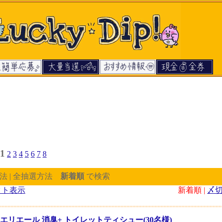
1
2
3
4
5
6
7
8
法 | 全抽選方法
新着順
で検索
クト表示
新着順 |
〆
エリエール 消臭+ トイレットティシュー(30名様)