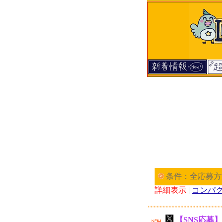
条件：全応募方
詳細表示
|
コンパ
【SNS応募】