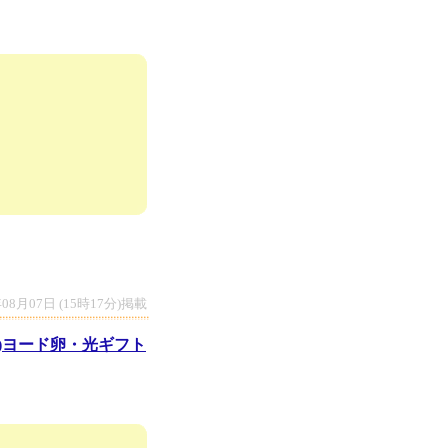
年08月07日 (15時17分)掲載
様)ヨード卵・光ギフト