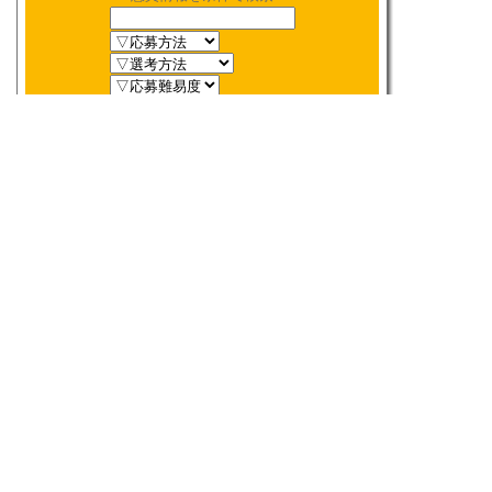
新着順
〆切順
人気順
当選数順
2026年
8月
締切検索
日
月
火
水
木
金
土
1
2
3
4
5
6
7
8
9
10
11
12
13
14
15