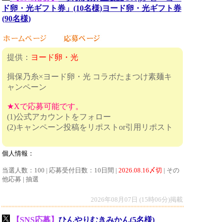
ド卵・光ギフト券」(10名様)ヨード卵・光ギフト券
(90名様)
提供：
ヨード卵・光
揖保乃糸×ヨード卵・光 コラボたまつけ素麺キ
ャンペーン
★Xで応募可能です。
(1)公式アカウントをフォロー
(2)キャンペーン投稿をリポストor引用リポスト
個人情報：
当選人数：100 | 応募受付日数：10日間 |
2026.08.16〆切
| その
他応募 | 抽選
2026年08月07日 (15時06分)掲載
【SNS応募】
ひんやりむきみかん(5名様)