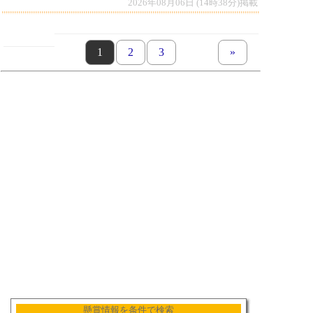
2026年08月06日 (14時38分)掲載
page
1
page
2
page
3
next set of pages
»
懸賞情報を条件で検索