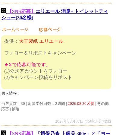
【SNS応募】
エリエール 消臭+ トイレットティ
シュー(30名様)
提供：
大王製紙 エリエール
フォロー＆リポストキャンペーン
★Xで応募可能です。
(1)公式アカウントをフォロー
(2)キャンペーン投稿をリポスト
個人情報：
当選人数：30 | 応募受付日数：2週間 |
2026.08.20〆切
| その他
応募 | 抽選
2026年08月07日 (15時17分)掲載
【SNS応募】
「揖保乃糸 上級品 300g」と「ヨー