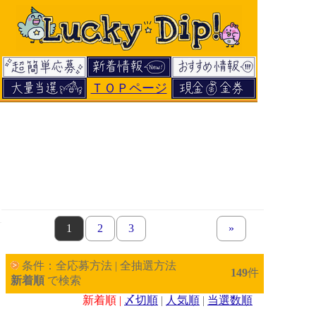
ＴＯＰページ
page
1
page
2
page
3
next set of pages
»
条件：全応募方法 | 全抽選方法
149
件
新着順
で検索
新着順 |
〆切順
|
人気順
|
当選数順