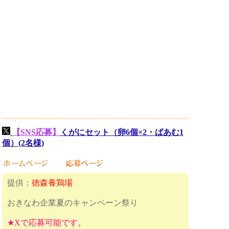
【SNS応募】
くがにセット（卵6個×2・ばあむ1
個）(2名様)
提供：
徳森養鶏場
おきなわ企業夏のキャンペーン祭り
★Xで応募可能です。