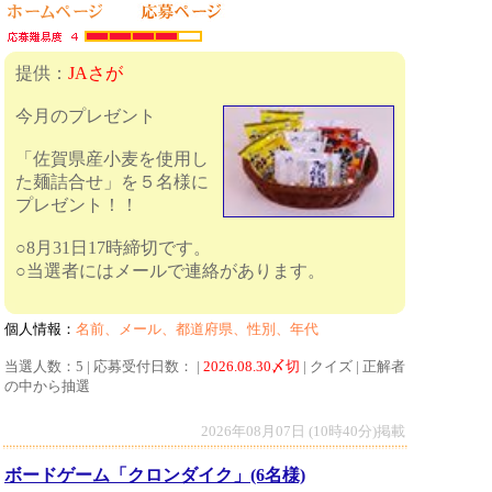
提供：
JAさが
今月のプレゼント
「佐賀県産小麦を使用し
た麺詰合せ」を５名様に
プレゼント！！
○8月31日17時締切です。
○当選者にはメールで連絡があります。
個人情報：
名前、メール、都道府県、性別、年代
当選人数：5 | 応募受付日数： |
2026.08.30〆切
| クイズ | 正解者
の中から抽選
2026年08月07日 (10時40分)掲載
ボードゲーム「クロンダイク」(6名様)