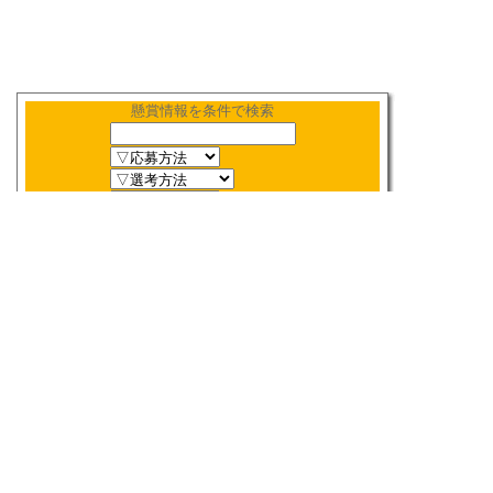
懸賞情報を条件で検索
新着順
〆切順
人気順
当選数順
2026年
8月
締切検索
日
月
火
水
木
金
土