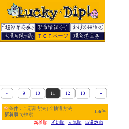
ＴＯＰページ
«
previous set of pages
page
9
page
10
page
11
page
12
page
13
next set of page
»
条件：全応募方法 | 全抽選方法
156
件
新着順
で検索
新着順 |
〆切順
|
人気順
|
当選数順