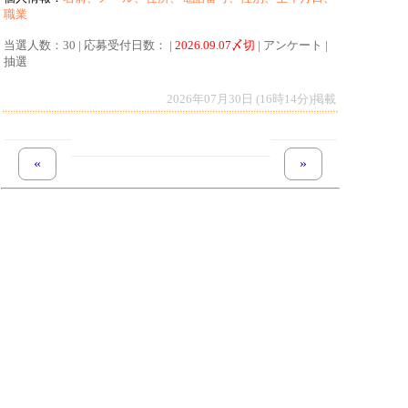
職業
当選人数：30 | 応募受付日数： |
2026.09.07〆切
| アンケート |
抽選
2026年07月30日 (16時14分)掲載
«
previous set of pages
next set of pages
»