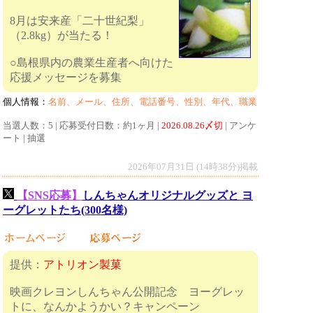
8月は安来産「二十世紀梨」
（2.8kg）が当たる！
○島根県内の農業生産者へ向けた
応援メッセージを募集
個人情報：
名前、メール、住所、電話番号、性別、年代、職業
当選人数：5 | 応募受付日数：約1ヶ月 |
2026.08.26〆切
| アンケ
ート | 抽選
2026年07月31日 (14時38分)掲載
【SNS応募】
しんちゃんオリジナルグッズと ヨ
ーグレットたち(300名様)
提供：
アトリオン製菓
映画クレヨンしんちゃん公開記念 ヨーグレッ
トに、なんかようかい？キャンペーン