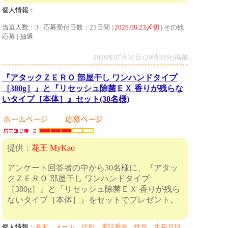
個人情報：
当選人数：3 | 応募受付日数：25日間 |
2026.08.23〆切
| その他
応募 | 抽選
2026年07月30日 (20時53分)掲載
『アタックＺＥＲＯ 部屋干し ワンハンドタイプ
［380g］』と『リセッシュ除菌ＥＸ 香りが残らな
いタイプ［本体］』セット(30名様)
提供：
花王 MyKao
アンケート回答者の中から30名様に、『アタッ
クＺＥＲＯ 部屋干し ワンハンドタイプ
［380g］』と『リセッシュ除菌ＥＸ 香りが残ら
ないタイプ［本体］』をセットでプレゼント。
個人情報：
名前、メール、住所、電話番号、性別、生年月日、