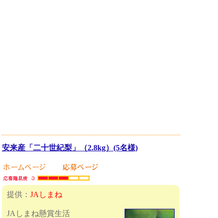
安来産「二十世紀梨」（2.8kg）(5名様)
提供：
JAしまね
JAしまね懸賞生活