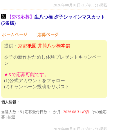
2026年08月01日 (16時05分)掲載
【SNS応募】
生八つ橋 夕子シャインマスカット
(5名様)
提供：
京都祇園 井筒八ッ橋本舗
夕子の新作おためし体験プレゼントキャンペー
ン
★Xで応募可能です。
(1)公式アカウントをフォロー
(2)キャンペーン投稿をリポスト
個人情報：
当選人数：5 | 応募受付日数：1か月 |
2026.08.31〆切
| その他応
募 | 抽選
2026年08月01日 (15時57分)掲載