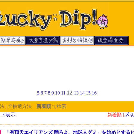
12
5
6
7
8
9
10
11
13
14
15
16
法 | 全抽選方法
新着順
で検索
クト表示
新着順 |
〆
】
「有頂天エイリアンズ 踊ろよ、地球人グミ」を始めとする