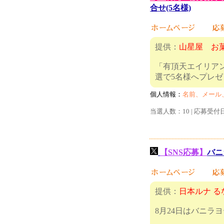
合せ(5名様)
提供：
山星屋 お
「有頂天エイリア
選で5名
個人情報：
名前、メール
当選人数：10 | 応募受付
【SNS応募】
バニ
提供：
日本ルナ る
8月24日はバニラ