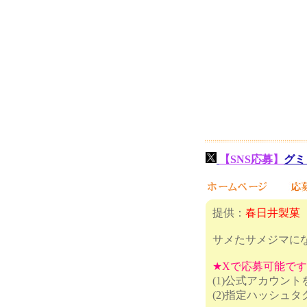
【SNS応募】
グミ
提供：
春日井製菓
サメたサメジマに
★Xで応募可能で
(1)公式アカウン
(2)指定ハッシュ