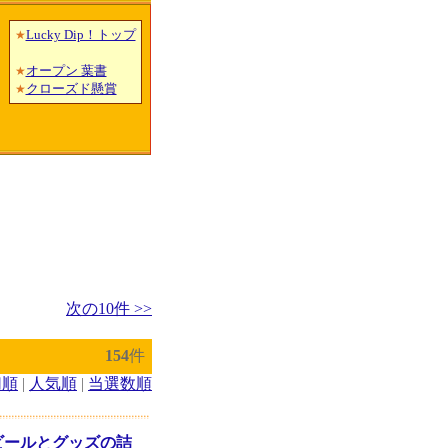
Lucky Dip！トップ
★
オープン 葉書
★
クローズド懸賞
★
次の10件 >>
154
件
切順
|
人気順
|
当選数順
ビールとグッズの詰