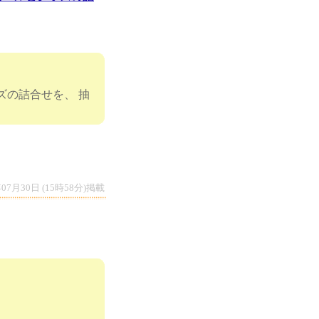
ズの詰合せを、 抽
年07月30日 (15時58分)掲載