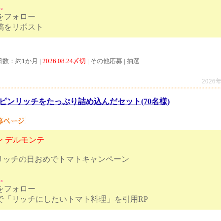
す。
トをフォロー
ンペーン投稿をリポスト
日数：約1か月 |
2026.08.24〆切
| その他応募 | 抽選
2026
ピンリッチをたっぷり詰め込んだセット(70名様)
 デルモンテ
ンリッチの日おめでトマトキャンペーン
す。
トをフォロー
ンリッチで「リッチにしたいトマト料理」を引用