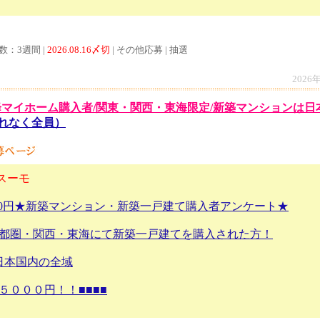
数：3週間 |
2026.08.16〆切
| その他応募 | 抽選
2026
以降マイホーム購入者/関東・関西・東海限定/新築マンションは
もれなく全員）
スーモ
00円★新築マンション・新築一戸建て購入者アンケート★
、首都圏・関西・東海にて新築一戸建てを購入された方！
日本国内の全域
５０００円！！■■■■