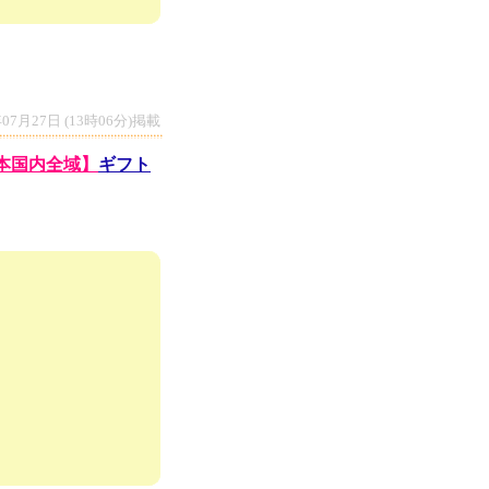
年07月27日 (13時06分)掲載
日本国内全域】
ギフト