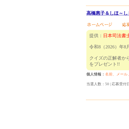
高橋惠子＆しほ～しし
提供：
日本司法書
令和8（2026）
クイズの正解者から
をプレ
個人情報：
名前、メール
当選人数：50 | 応募受付