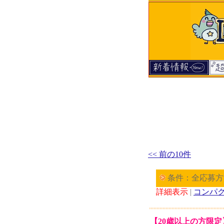
<< 前の10件
条件：全応募方
詳細表示
|
コンパ
【20歳以上の方限定