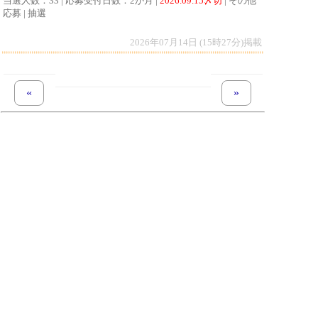
当選人数：33 | 応募受付日数：2か月 |
2026.09.15〆切
| その他
応募 | 抽選
2026年07月14日 (15時27分)掲載
«
previous set of pages
next set of pages
»