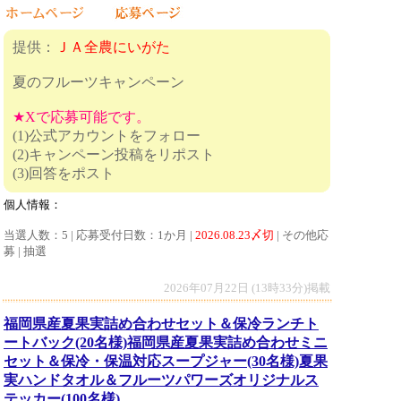
提供：
ＪＡ全農にいがた
夏のフルーツキャンペーン
★Xで応募可能です。
(1)公式アカウントをフォロー
(2)キャンペーン投稿をリポスト
(3)回答をポスト
個人情報：
当選人数：5 | 応募受付日数：1か月 |
2026.08.23〆切
| その他応
募 | 抽選
2026年07月22日 (13時33分)掲載
福岡県産夏果実詰め合わせセット＆保冷ランチト
ートバック(20名様)福岡県産夏果実詰め合わせミニ
セット＆保冷・保温対応スープジャー(30名様)夏果
実ハンドタオル＆フルーツパワーズオリジナルス
テッカー(100名様)