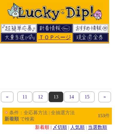
ＴＯＰページ
«
previous set of pages
page
11
page
12
page
13
page
14
page
15
next set of page
»
条件：全応募方法 | 全抽選方法
153
件
新着順
で検索
新着順 |
〆切順
|
人気順
|
当選数順