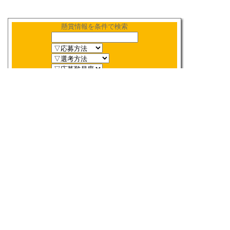
懸賞情報を条件で検索
新着順
〆切順
人気順
当選数順
2026年
8月
締切検索
日
月
火
水
木
金
土
1