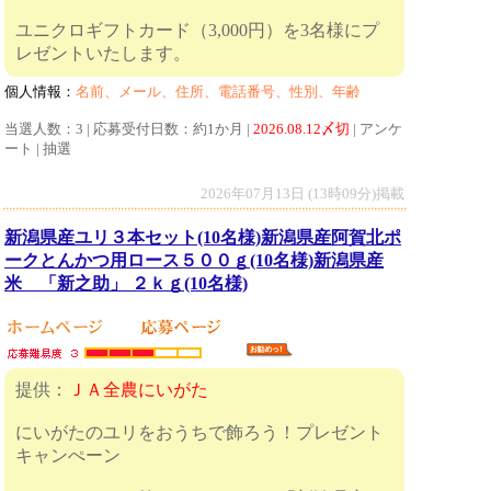
ユニクロギフトカード（3,000円）を3名様にプ
レゼントいたします。
個人情報：
名前、メール、住所、電話番号、性別、年齢
当選人数：3 | 応募受付日数：約1か月 |
2026.08.12〆切
| アンケ
ート | 抽選
2026年07月13日 (13時09分)掲載
新潟県産ユリ３本セット(10名様)新潟県産阿賀北ポ
ークとんかつ用ロース５００ｇ(10名様)新潟県産
米 「新之助」 ２ｋｇ(10名様)
提供：
ＪＡ全農にいがた
にいがたのユリをおうちで飾ろう！プレゼント
キャンぺーン