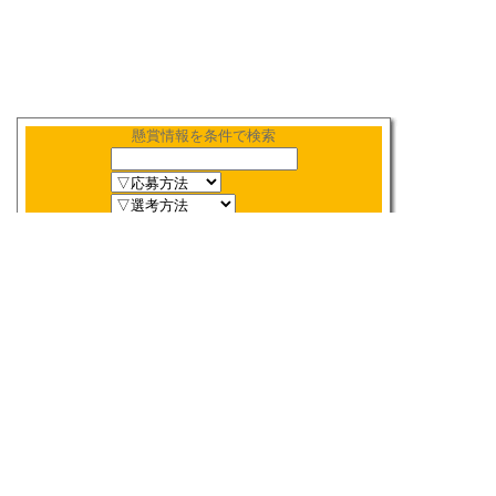
懸賞情報を条件で検索
新着順
〆切順
人気順
当選数順