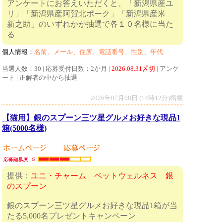
アンケートにお答えいただくと、「新潟県産ユ
リ」「新潟県産阿賀北ポーク」「新潟県産米
新之助」のいずれかが抽選で各１０名様に当た
る
個人情報：
名前、メール、住所、電話番号、性別、年代
当選人数：30 | 応募受付日数：2か月 |
2026.08.31〆切
| アンケ
ート | 正解者の中から抽選
2026年07月08日 (14時12分)掲載
【猫用】銀のスプーン三ツ星グルメお好きな現品1
箱(5000名様)
提供：
ユニ・チャーム ペットウェルネス 銀
のスプーン
銀のスプーン三ツ星グルメお好きな現品1箱が当
たる5,000名プレゼントキャンペーン