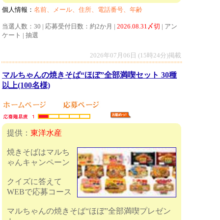
個人情報：
名前、メール、住所、電話番号、年齢
当選人数：30 | 応募受付日数：約2か月 |
2026.08.31〆切
| アン
ケート | 抽選
2026年07月06日 (15時24分)掲載
マルちゃんの焼きそば“ほぼ”全部満喫セット 30種
以上(100名様)
提供：
東洋水産
焼きそばはマルち
ゃんキャンペーン
クイズに答えて
WEBで応募コース
マルちゃんの焼きそば“ほぼ”全部満喫プレゼン