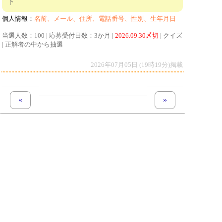
ト
個人情報：
名前、メール、住所、電話番号、性別、生年月日
当選人数：100 | 応募受付日数：3か月 |
2026.09.30〆切
| クイズ
| 正解者の中から抽選
2026年07月05日 (19時19分)掲載
«
previous set of pages
next set of pages
»