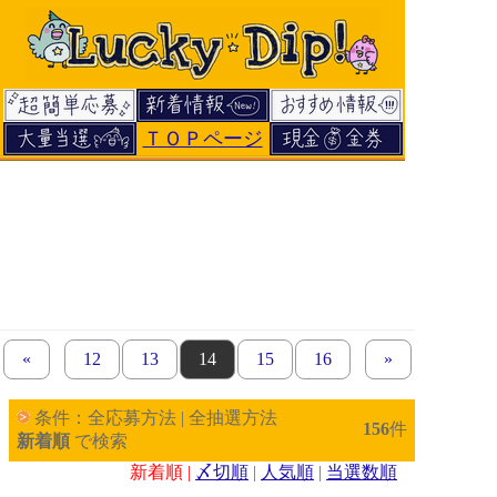
ＴＯＰページ
«
previous set of pages
page
12
page
13
page
14
page
15
page
16
next set of page
»
条件：全応募方法 | 全抽選方法
156
件
新着順
で検索
新着順 |
〆切順
|
人気順
|
当選数順