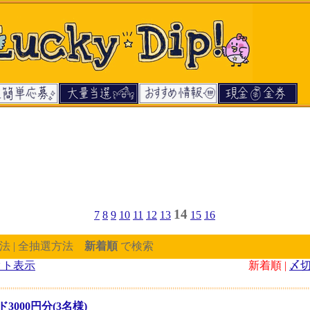
14
7
8
9
10
11
12
13
15
16
法 | 全抽選方法
新着順
で検索
クト表示
新着順 |
〆
000円分(3名様)