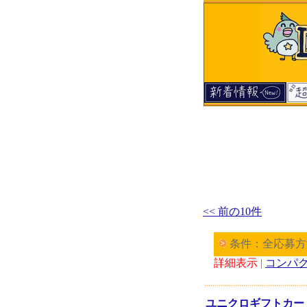
<< 前の10件
条件：全応募方
詳細表示
|
コンパ
ユニクロギフトカード3