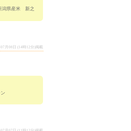
新潟県産米 新之
年07月08日 (14時12分)掲載
ーン
年07月07日 (11時12分)掲載