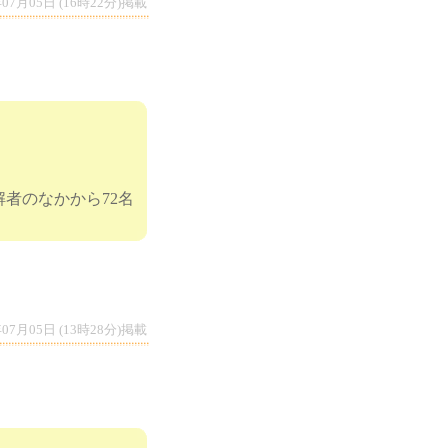
年07月05日 (16時22分)掲載
者のなかから72名
します。
年07月05日 (13時28分)掲載