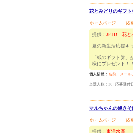
花とみどりのギフト券
提供：
JFTD 花
夏の新生活応援キ
「紙のギフト券」
様にプ
個人情報：
名前、メール
当選人数：30 | 応募受付
マルちゃんの焼きそば“
提供：
東洋水産