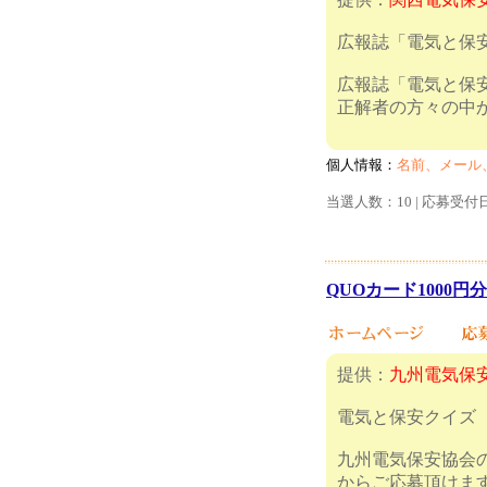
広報誌「電気と保
広報誌「電気と保
正解者の方々の中
個人情報：
名前、メール
当選人数：10 | 応募受付
QUOカード1000円分
提供：
九州電気保
電気と保安クイズ
九州電気保安協会の
からご応募頂けま