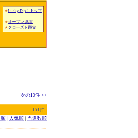
Lucky Dip！トップ
★
オープン 葉書
★
クローズド懸賞
★
次の10件 >>
151
件
切順
|
人気順
|
当選数順