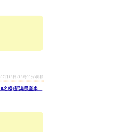
たします。
年07月13日 (13時09分)掲載
10名様)新潟県産米