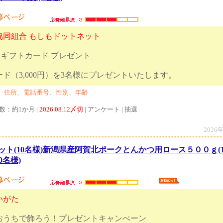
協同組合 もしもドットネット
クロギフトカード プレゼント
トカード（3,000円）を3名様にプレゼントい
、住所、電話番号、性別、年齢
数：約1か月 |
2026.08.12〆切
| アンケート | 抽選
2026
ト(10名様)新潟県産阿賀北ポークとんかつ用ロース５００ｇ(
0名様)
いがた
おうちで飾ろう！プレゼントキャンぺーン