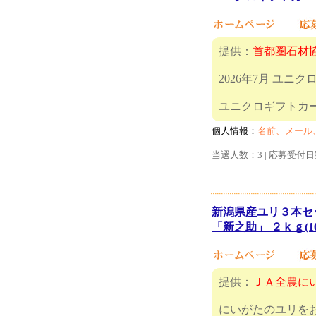
提供：
首都圏石材
2026年7月 ユニ
ユニクロギフ
個人情報：
名前、メール
当選人数：3 | 応募受付日
新潟県産ユリ３本セッ
「新之助」 ２ｋｇ(1
提供：
ＪＡ全農に
にいがたのユリを