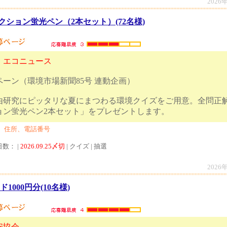
2026
ション蛍光ペン（2本セット）(72名様)
 エコニュース
ーン（環境市場新聞85号 連動企画）
由研究にピッタリな夏にまつわる環境クイズをご用意。全問正解
クション蛍光ペン2本セット」をプレゼント
、住所、電話番号
日数： |
2026.09.25〆切
| クイズ | 抽選
2026
1000円分(10名様)
安協会