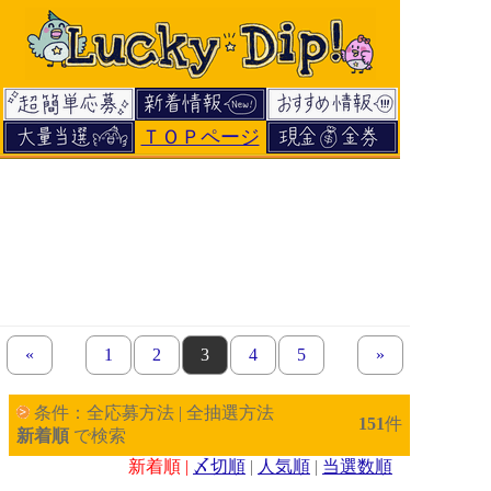
ＴＯＰページ
«
previous set of pages
page
1
page
2
page
3
page
4
page
5
next set of pages
»
条件：全応募方法 | 全抽選方法
151
件
新着順
で検索
新着順 |
〆切順
|
人気順
|
当選数順