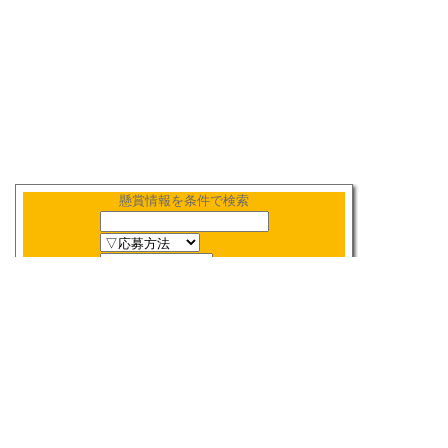
懸賞情報を条件で検索
新着順
〆切順
人気順
当選数順