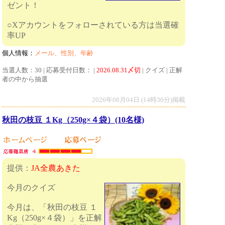
ゼント！
○Xアカウントをフォローされている方は当選確
率UP
個人情報：
メール、性別、年齢
当選人数：30 | 応募受付日数： |
2026.08.31〆切
| クイズ | 正解
者の中から抽選
2026年08月04日 (14時36分)掲載
秋田の枝豆 １Kg（250g×４袋）(10名様)
提供：
JA全農あきた
今月のクイズ
今月は、「秋田の枝豆 １
Kg（250g×４袋）」を正解