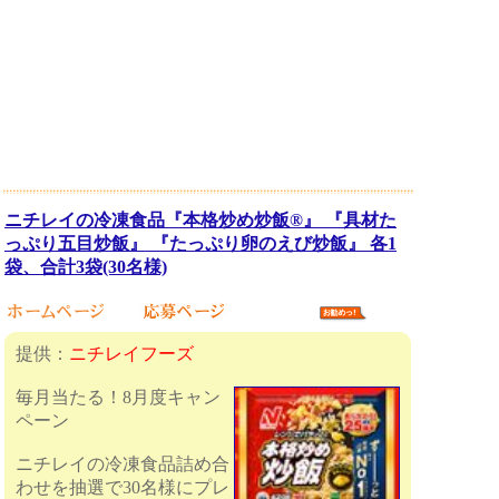
ニチレイの冷凍食品『本格炒め炒飯®』 『具材た
っぷり五目炒飯』 『たっぷり卵のえび炒飯』 各1
袋、合計3袋(30名様)
提供：
ニチレイフーズ
毎月当たる！8月度キャン
ペーン
ニチレイの冷凍食品詰め合
わせを抽選で30名様にプレ