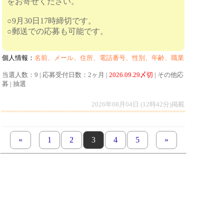
をお寄せください。
○9月30日17時締切です。
○郵送での応募も可能です。
個人情報：
名前、メール、住所、電話番号、性別、年齢、職業
当選人数：9 | 応募受付日数：2ヶ月 |
2026.09.29〆切
| その他応
募 | 抽選
2026年08月04日 (12時42分)掲載
«
previous set of pages
page
1
page
2
page
3
page
4
page
5
next set of pages
»