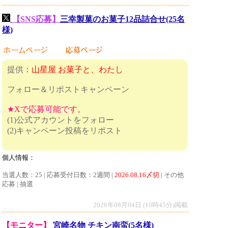
【SNS応募】
三幸製菓のお菓子12品詰合せ(25名
様)
提供：
山星屋 お菓子と、わたし
フォロー＆リポストキャンペーン
★Xで応募可能です。
(1)公式アカウントをフォロー
(2)キャンペーン投稿をリポスト
個人情報：
当選人数：25 | 応募受付日数：2週間 |
2026.08.16〆切
| その他
応募 | 抽選
2026年08月04日 (10時45分)掲載
【モニター】
宮崎名物 チキン南蛮(5名様)