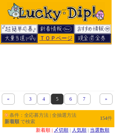
ＴＯＰページ
«
previous set of pages
page
3
page
4
page
5
page
6
page
7
next set of pages
»
条件：全応募方法 | 全抽選方法
154
件
新着順
で検索
新着順 |
〆切順
|
人気順
|
当選数順