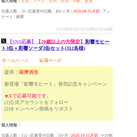
個人情報：
名前、メール、住所、性別、年齢、家族
当選人数：10 | 応募受付日数：約1ヶ月 |
2026.08.31〆切
| アン
ケート | 抽選
2026年08月04日 (08時24分)掲載
【SNS応募】
【20歳以上の方限定】
彩響モヒー
ト3缶＋彩響ソーダ3缶セット(312名様)
提供：
薩摩酒造
新登場『彩響モヒート』発売記念キャンペーン
★Xで応募可能です。
(1)公式アカウントをフォロー
(2)キャンペーン投稿をリポスト
個人情報：
当選人数：312 | 応募受付日数：3か月 |
2026.10.31〆切
| その他