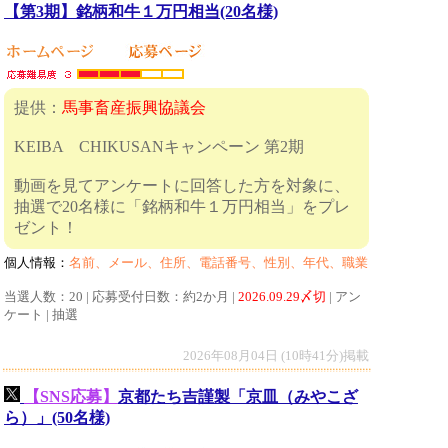
【第3期】銘柄和牛１万円相当(20名様)
提供：
馬事畜産振興協議会
KEIBA CHIKUSANキャンペーン 第2期
動画を見てアンケートに回答した方を対象に、
抽選で20名様に「銘柄和牛１万円相当」をプレ
ゼント！
個人情報：
名前、メール、住所、電話番号、性別、年代、職業
当選人数：20 | 応募受付日数：約2か月 |
2026.09.29〆切
| アン
ケート | 抽選
2026年08月04日 (10時41分)掲載
【SNS応募】
京都たち吉謹製「京皿（みやこざ
ら）」(50名様)