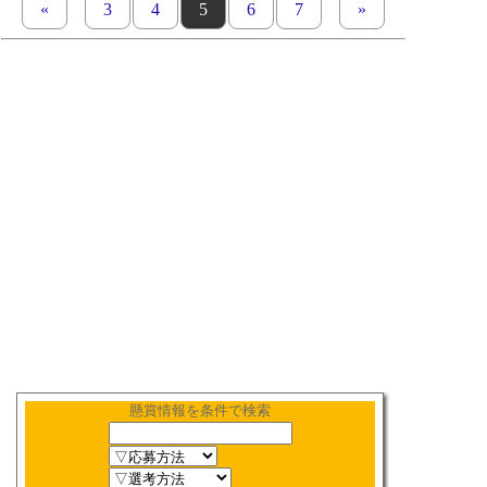
«
previous set of pages
page
3
page
4
page
5
page
6
page
7
next set of pages
»
懸賞情報を条件で検索