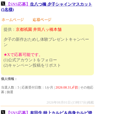
【SNS応募】
生八つ橋 夕子シャインマスカット
(5名様)
提供：
京都祇園 井筒八ッ橋本舗
夕子の新作おためし体験プレゼントキャンペー
ン
★Xで応募可能です。
(1)公式アカウントをフォロー
(2)キャンペーン投稿をリポスト
個人情報：
当選人数：5 | 応募受付日数：1か月 |
2026.08.31〆切
| その他応
募 | 抽選
2026年08月01日 (15時57分)掲載
【SNS応募】
有田牛 特上カルビ＆赤身カルビ焼