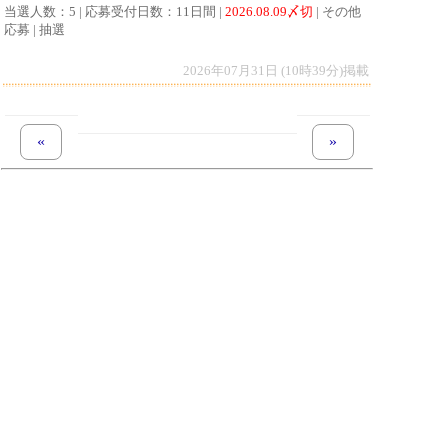
当選人数：5 | 応募受付日数：11日間 |
2026.08.09〆切
| その他
応募 | 抽選
2026年07月31日 (10時39分)掲載
«
previous set of pages
next set of pages
»