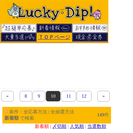
ＴＯＰページ
«
previous set of pages
page
8
page
9
page
10
page
11
page
12
next set of page
»
条件：全応募方法 | 全抽選方法
149
件
新着順
で検索
新着順 |
〆切順
|
人気順
|
当選数順