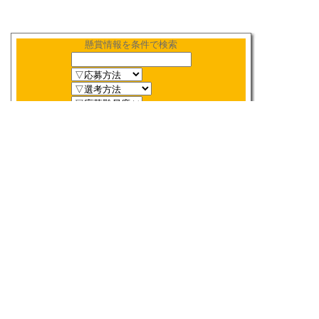
懸賞情報を条件で検索
新着順
〆切順
人気順
当選数順
2026年
8月
締切検索
日
月
火
水
木
金
土
1