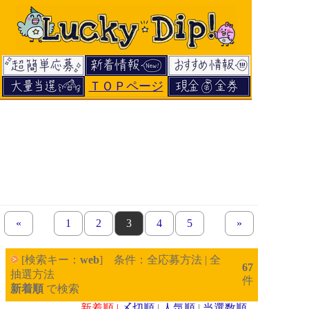
ＴＯＰページ
«
previous set of pages
page
1
page
2
page
3
page
4
page
5
next set of pages
»
[検索キー：
web
] 条件：全応募方法 | 全
67
抽選方法
件
新着順
で検索
新着順 |
〆切順
|
人気順
|
当選数順