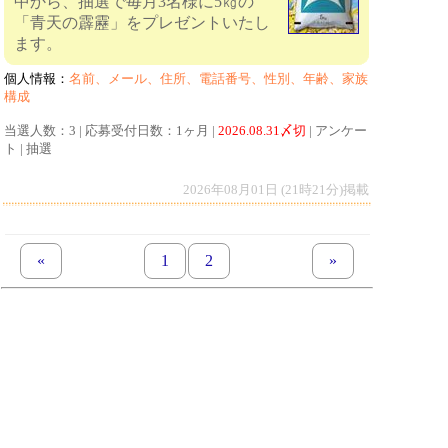
中から、抽選で毎月3名様に5㎏の
「青天の霹靂」をプレゼントいたし
ます。
個人情報：
名前、メール、住所、電話番号、性別、年齢、家族
構成
当選人数：3 | 応募受付日数：1ヶ月 |
2026.08.31〆切
| アンケー
ト | 抽選
2026年08月01日 (21時21分)掲載
«
previous set of pages
page
1
page
2
next set of pages
»