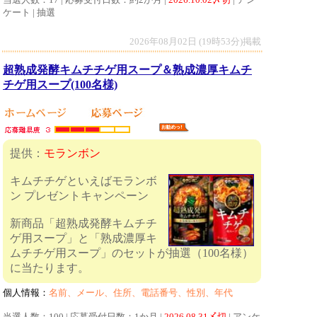
ケート | 抽選
2026年08月02日 (19時53分)掲載
超熟成発酵キムチチゲ用スープ＆熟成濃厚キムチ
チゲ用スープ(100名様)
提供：
モランボン
キムチチゲといえばモランボ
ン プレゼントキャンペーン
新商品「超熟成発酵キムチチ
ゲ用スープ」と「熟成濃厚キ
ムチチゲ用スープ」のセットが抽選（100名様）
に当たります。
個人情報：
名前、メール、住所、電話番号、性別、年代
当選人数：100 | 応募受付日数：1か月 |
2026.08.31〆切
| アンケ