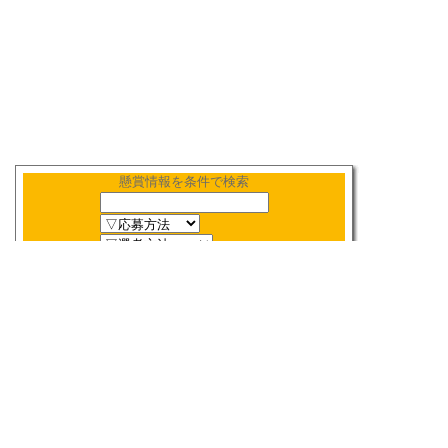
懸賞情報を条件で検索
新着順
〆切順
人気順
当選数順