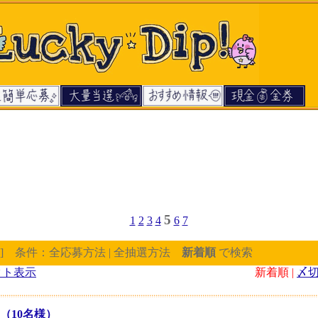
5
1
2
3
4
6
7
] 条件：全応募方法 | 全抽選方法
新着順
で検索
クト表示
新着順 |
〆
（10名様）