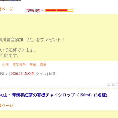
A柳川農産物加工品」をプレゼント！
解いて応募できます。
での応募も可能です。
、住所、電話番号、年齢、職業
日数： |
2026.08.15〆切
| クイズ | 抽選
2026
山・陣構和紅茶の有機チャイシロップ（150ml）(5名様)