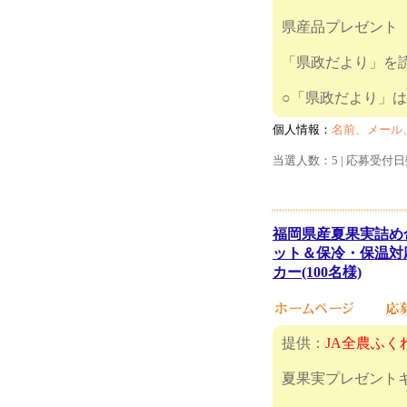
県産品プレゼント
「県政だより」を
○「県政だ
個人情報：
名前、メール
当選人数：5 | 応募受付日
福岡県産夏果実詰め
ット＆保冷・保温対
カー(100名様)
提供：
JA全農ふく
夏果実プレゼント