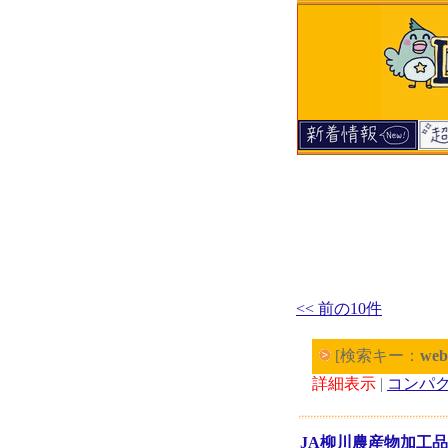
<< 前の10件
[検索キー：
web
詳細表示
|
コンパ
JA柳川農産物加工品