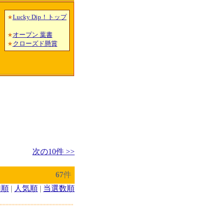
Lucky Dip！トップ
★
オープン 葉書
★
クローズド懸賞
★
次の10件 >>
67
件
切順
|
人気順
|
当選数順