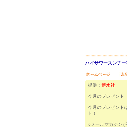
ハイサワースンチー杏仁
提供：
博水社
今月のプレゼント
今月のプレゼントは 
ト！
○メールマガ