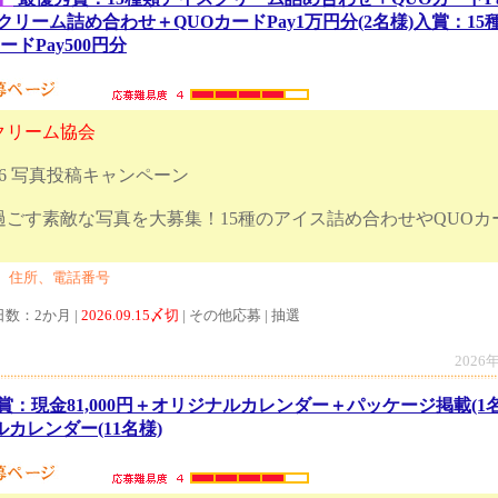
クリーム詰め合わせ＋QUOカードPay1万円分(2名様)入賞：1
ドPay500円分
クリーム協会
26 写真投稿キャンペーン
ごす素敵な写真を大募集！15種のアイス詰め合わせやQUOカー
、住所、電話番号
日数：2か月 |
2026.09.15〆切
| その他応募 | 抽選
2026
賞：現金81,000円＋オリジナルカレンダー＋パッケージ掲載(1
ルカレンダー(11名様)