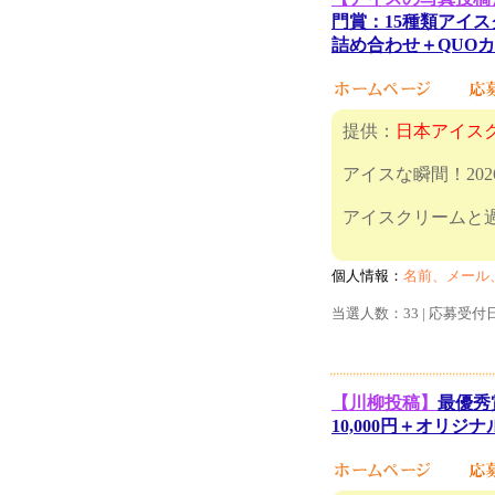
門賞：15種類アイス
詰め合わせ＋QUOカー
提供：
日本アイス
アイスな瞬間！20
アイスクリームと過
個人情報：
名前、メール
当選人数：33 | 応募受付
【川柳投稿】
最優秀
10,000円＋オリジナ