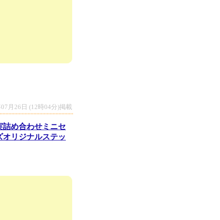
年07月26日 (12時04分)掲載
実詰め合わせミニセ
ズオリジナルステッ