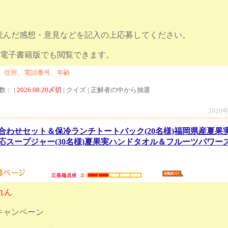
読んだ感想・意見などを記入の上応募してください。
より」は電子書籍版でも閲覧できます。
、住所、電話番号、年齢
数： |
2026.08.20〆切
| クイズ | 正解者の中から抽選
2026
合わせセット＆保冷ランチトートバック(20名様)福岡県産夏果
応スープジャー(30名様)夏果実ハンドタオル＆フルーツパワー
れん
キャンペーン