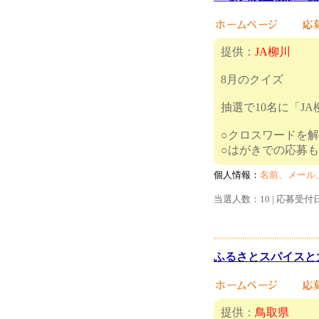
提供：
JA柳川
8月のクイズ
抽選で10名に「J
○クロスワードを
○はがき
個人情報：
名前、メール
当選人数：10 | 応募受付
ふるさとスパイスと大
提供：
鳥取県