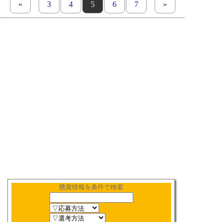
«
previous set of pages
page
3
page
4
page
5
page
6
page
7
next set of pages
»
懸賞情報を条件で検索