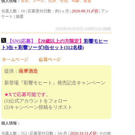
個人情報：
名前、メール、住所、性別、年齢、家族
当選人数：10 | 応募受付日数：約1ヶ月 |
2026.08.31〆切
| アン
ケート | 抽選
2026年08月04日 (08時24分)掲載
【SNS応募】
【20歳以上の方限定】
彩響モヒー
ト3缶＋彩響ソーダ3缶セット(312名様)
提供：
薩摩酒造
新登場『彩響モヒート』発売記念キャンペーン
★Xで応募可能です。
(1)公式アカウントをフォロー
(2)キャンペーン投稿をリポスト
個人情報：
当選人数：312 | 応募受付日数：3か月 |
2026.10.31〆切
| その他