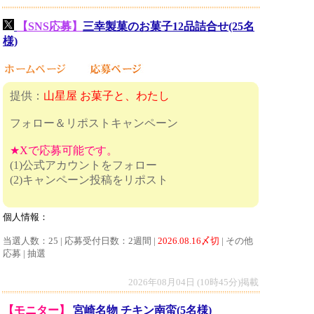
【SNS応募】
三幸製菓のお菓子12品詰合せ(25名
様)
提供：
山星屋 お菓子と、わたし
フォロー＆リポストキャンペーン
★Xで応募可能です。
(1)公式アカウントをフォロー
(2)キャンペーン投稿をリポスト
個人情報：
当選人数：25 | 応募受付日数：2週間 |
2026.08.16〆切
| その他
応募 | 抽選
2026年08月04日 (10時45分)掲載
【モニター】
宮崎名物 チキン南蛮(5名様)