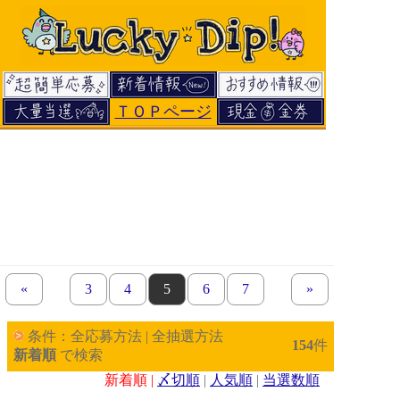
ＴＯＰページ
«
previous set of pages
page
3
page
4
page
5
page
6
page
7
next set of pages
»
条件：全応募方法 | 全抽選方法
154
件
新着順
で検索
新着順 |
〆切順
|
人気順
|
当選数順