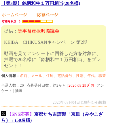
【第3期】銘柄和牛１万円相当(20名様)
提供：
馬事畜産振興協議会
KEIBA CHIKUSANキャンペーン 第2期
動画を見てアンケートに回答した方を対象に、
抽選で20名様に「銘柄和牛１万円相当」をプレ
ゼント！
個人情報：
名前、メール、住所、電話番号、性別、年代、職業
当選人数：20 | 応募受付日数：約2か月 |
2026.09.29〆切
| アン
ケート | 抽選
2026年08月04日 (10時41分)掲載
【SNS応募】
京都たち吉謹製「京皿（みやこざ
ら）」(50名様)