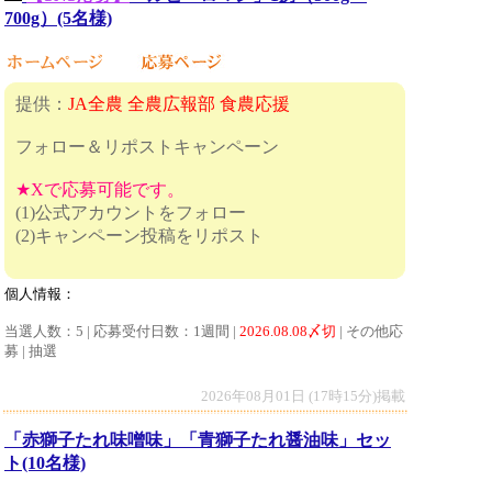
700g）(5名様)
提供：
JA全農 全農広報部 食農応援
フォロー＆リポストキャンペーン
★Xで応募可能です。
(1)公式アカウントをフォロー
(2)キャンペーン投稿をリポスト
個人情報：
当選人数：5 | 応募受付日数：1週間 |
2026.08.08〆切
| その他応
募 | 抽選
2026年08月01日 (17時15分)掲載
「赤獅子たれ味噌味」「青獅子たれ醤油味」セッ
ト(10名様)