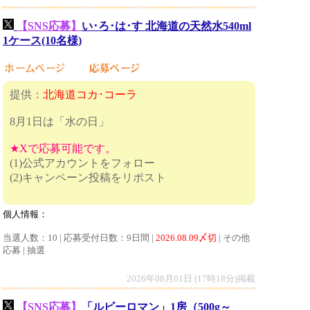
【SNS応募】
い･ろ･は･す 北海道の天然水540ml
1ケース(10名様)
提供：
北海道コカ･コーラ
8月1日は「水の日」
★Xで応募可能です。
(1)公式アカウントをフォロー
(2)キャンペーン投稿をリポスト
個人情報：
当選人数：10 | 応募受付日数：9日間 |
2026.08.09〆切
| その他
応募 | 抽選
2026年08月01日 (17時18分)掲載
【SNS応募】
「ルビーロマン」1房（500g～