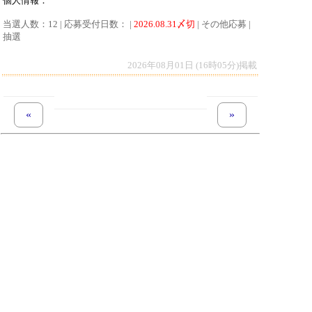
個人情報：
当選人数：12 | 応募受付日数： |
2026.08.31〆切
| その他応募 |
抽選
2026年08月01日 (16時05分)掲載
«
previous set of pages
next set of pages
»