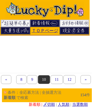
ＴＯＰページ
«
previous set of pages
page
8
page
9
page
10
page
11
page
12
next set of page
»
条件：全応募方法 | 全抽選方法
154
件
新着順
で検索
新着順 |
〆切順
|
人気順
|
当選数順