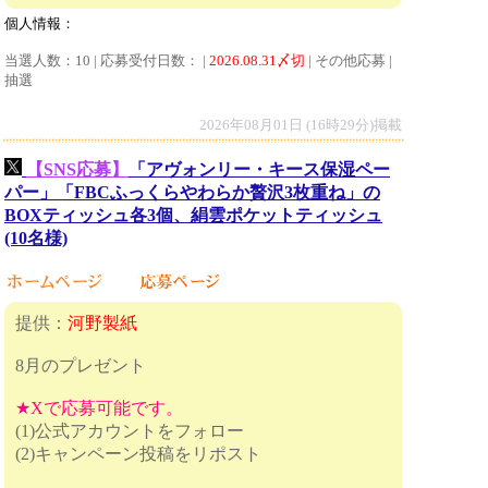
個人情報：
当選人数：10 | 応募受付日数： |
2026.08.31〆切
| その他応募 |
抽選
2026年08月01日 (16時29分)掲載
【SNS応募】
「アヴォンリー・キース保湿ペー
パー」「FBCふっくらやわらか贅沢3枚重ね」の
BOXティッシュ各3個、絹雲ポケットティッシュ
(10名様)
提供：
河野製紙
8月のプレゼント
★Xで応募可能です。
(1)公式アカウントをフォロー
(2)キャンペーン投稿をリポスト