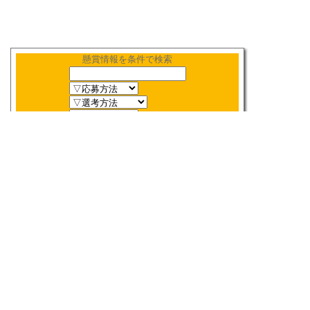
懸賞情報を条件で検索
新着順
〆切順
人気順
当選数順
2026年
8月
締切検索
日
月
火
水
木
金
土