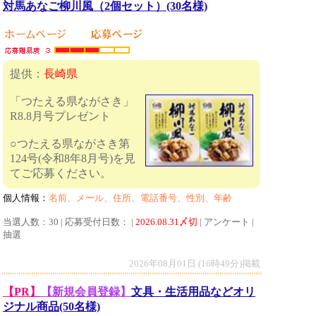
対馬あなご柳川風（2個セット）(30名様)
提供：
長崎県
「つたえる県ながさき」
R8.8月号プレゼント
○つたえる県ながさき第
124号(令和8年8月号)を見
てご応募ください。
個人情報：
名前、メール、住所、電話番号、性別、年齢
当選人数：30 | 応募受付日数： |
2026.08.31〆切
| アンケート |
抽選
2026年08月01日 (16時49分)掲載
【PR】
【新規会員登録】
文具・生活用品などオリ
ジナル商品(50名様)