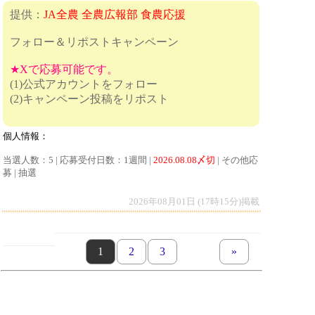
提供：
JA全農 全農広報部 食農応援
フォロー＆リポストキャンペーン
★Xで応募可能です。
(1)公式アカウントをフォロー
(2)キャンペーン投稿をリポスト
個人情報：
当選人数：5 | 応募受付日数：1週間 |
2026.08.08〆切
| その他応
募 | 抽選
2026年08月01日 (17時15分)掲載
page
1
page
2
page
3
next set of pages
»