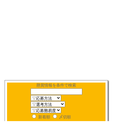
懸賞情報を条件で検索
新着順
〆切順
人気順
当選数順