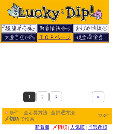
ＴＯＰページ
page
1
page
2
page
3
next set of pages
»
条件：全応募方法 | 全抽選方法
153
件
〆切順
で検索
新着順
| 〆切順 |
人気順
|
当選数順