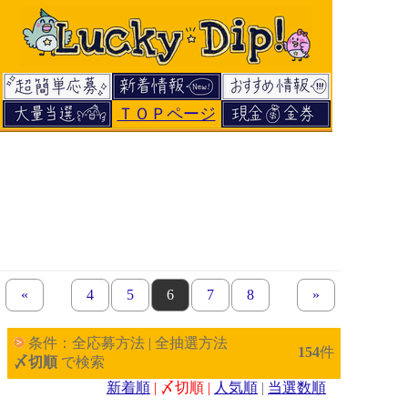
ＴＯＰページ
«
previous set of pages
page
4
page
5
page
6
page
7
page
8
next set of pages
»
条件：全応募方法 | 全抽選方法
154
件
〆切順
で検索
新着順
| 〆切順 |
人気順
|
当選数順