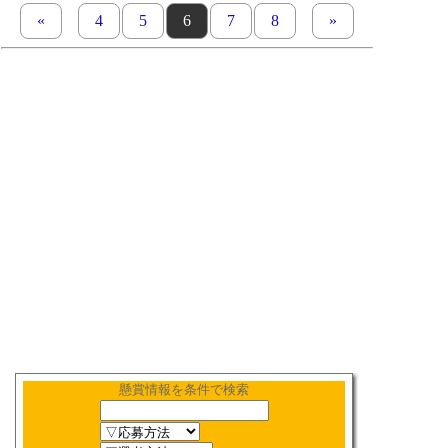
«
previous set of pages
page
4
page
5
page
6
page
7
page
8
next set of pages
»
懸賞情報を条件で検索