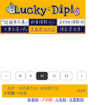
ＴＯＰページ
«
previous set of pages
page
8
page
9
page
10
page
11
page
12
next set of page
»
条件：全応募方法 | 全抽選方法
151
件
〆切順
で検索
新着順
| 〆切順 |
人気順
|
当選数順