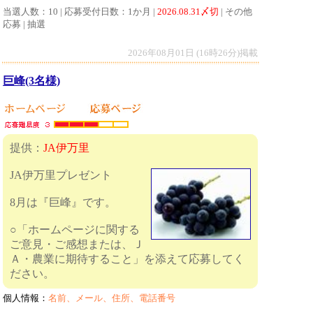
当選人数：10 | 応募受付日数：1か月 |
2026.08.31〆切
| その他
応募 | 抽選
2026年08月01日 (16時26分)掲載
巨峰(3名様)
提供：
JA伊万里
JA伊万里プレゼント
8月は『巨峰』です。
○「ホームページに関する
ご意見・ご感想または、Ｊ
Ａ・農業に期待すること」を添えて応募してく
ださい。
個人情報：
名前、メール、住所、電話番号