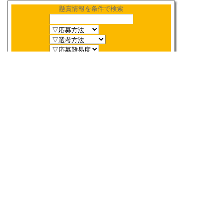
懸賞情報を条件で検索
新着順
〆切順
人気順
当選数順
2026年
8月
締切検索
日
月
火
水
木
金
土
1
2
3
4
5
6
7
8