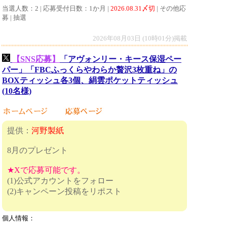
当選人数：2 | 応募受付日数：1か月 |
2026.08.31〆切
| その他応
募 | 抽選
2026年08月03日 (10時01分)掲載
【SNS応募】
「アヴォンリー・キース保湿ペー
パー」「FBCふっくらやわらか贅沢3枚重ね」の
BOXティッシュ各3個、絹雲ポケットティッシュ
(10名様)
提供：
河野製紙
8月のプレゼント
★Xで応募可能です。
(1)公式アカウントをフォロー
(2)キャンペーン投稿をリポスト
個人情報：