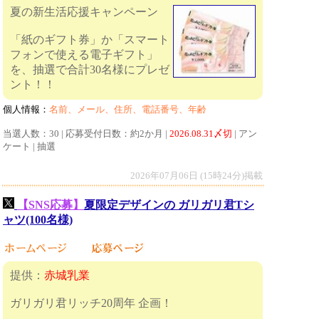
夏の新生活応援キャンペーン
「紙のギフト券」か「スマート
フォンで使える電子ギフト」
を、抽選で合計30名様にプレゼ
ント！！
個人情報：
名前、メール、住所、電話番号、年齢
当選人数：30 | 応募受付日数：約2か月 |
2026.08.31〆切
| アン
ケート | 抽選
2026年07月06日 (15時24分)掲載
【SNS応募】
夏限定デザインの ガリガリ君Tシ
ャツ(100名様)
提供：
赤城乳業
ガリガリ君リッチ20周年 企画！