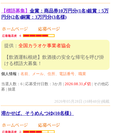
【標語募集】
金賞：商品券10万円分(1名)銀賞：5万
円分(2名)銅賞：3万円分(3名様)
提供：
全国カラオケ事業者協会
【飲酒運転根絶】飲酒後の安全な帰宅を呼び掛
ける標語大募集！
個人情報：
名前、メール、住所、電話番号、職業
当選人数：6 | 応募受付日数：3か月 |
2026.08.31〆切
| その他応
募 | 抽選
2026年05月28日 (16時48分)掲載
溶かせば、そうめんつゆ(10名様）