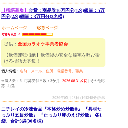
【標語募集】
金賞：商品券10万円分(1名)銀賞：5万
円分(2名)銅賞：3万円分(3名様)
提供：
全国カラオケ事業者協会
【飲酒運転根絶】飲酒後の安全な帰宅を呼び掛
ける標語大募集！
個人情報：
名前、メール、住所、電話番号、職業
当選人数：6 | 応募受付日数：3か月 |
2026.08.31〆切
| その他応
募 | 抽選
2026年05月28日 (16時48分)掲載
ニチレイの冷凍食品『本格炒め炒飯®』 『具材た
っぷり五目炒飯』 『たっぷり卵のえび炒飯』 各1
袋、合計3袋(30名様)