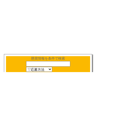
懸賞情報を条件で検索
新着順
〆切順
人気順
当選数順