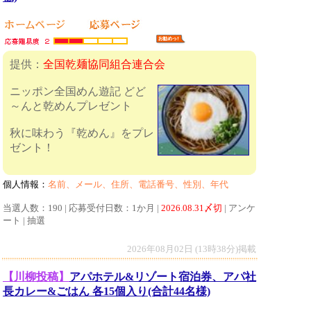
提供：
全国乾麺協同組合連合会
ニッポン全国めん遊記 どど
～んと乾めんプレゼント
秋に味わう『乾めん』をプレ
ゼント！
個人情報：
名前、メール、住所、電話番号、性別、年代
当選人数：190 | 応募受付日数：1か月 |
2026.08.31〆切
| アンケ
ート | 抽選
2026年08月02日 (13時38分)掲載
【川柳投稿】
アパホテル&リゾート宿泊券、アパ社
長カレー&ごはん 各15個入り(合計44名様)