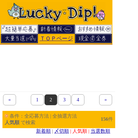
ＴＯＰページ
«
previous set of pages
page
1
page
2
page
3
page
4
next set of pages
»
条件：全応募方法 | 全抽選方法
156
件
人気順
で検索
新着順
|
〆切順
| 人気順 |
当選数順