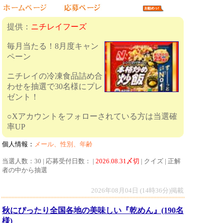
提供：
ニチレイフーズ
毎月当たる！8月度キャン
ペーン
ニチレイの冷凍食品詰め合
わせを抽選で30名様にプレ
ゼント！
○Xアカウントをフォローされている方は当選確
率UP
個人情報：
メール、性別、年齢
当選人数：30 | 応募受付日数： |
2026.08.31〆切
| クイズ | 正解
者の中から抽選
2026年08月04日 (14時36分)掲載
秋にぴったり全国各地の美味しい『乾めん』(190名
様)