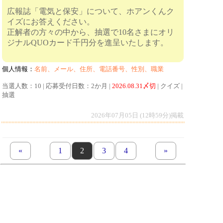
広報誌「電気と保安」について、ホアンくんク
イズにお答えください。
正解者の方々の中から、抽選で10名さまにオリ
ジナルQUOカード千円分を進呈いたします。
個人情報：
名前、メール、住所、電話番号、性別、職業
当選人数：10 | 応募受付日数：2か月 |
2026.08.31〆切
| クイズ |
抽選
2026年07月05日 (12時59分)掲載
«
previous set of pages
page
1
page
2
page
3
page
4
next set of pages
»