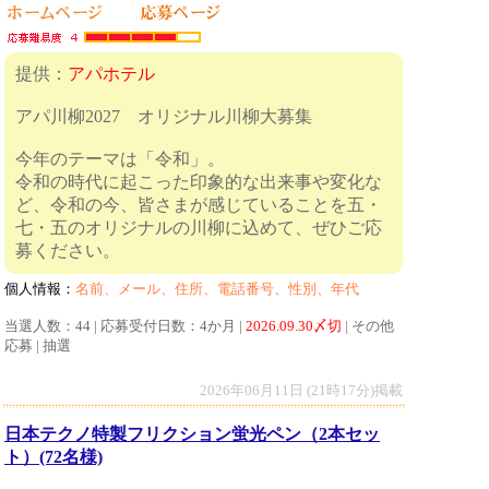
提供：
アパホテル
アパ川柳2027 オリジナル川柳大募集
今年のテーマは「令和」。
令和の時代に起こった印象的な出来事や変化な
ど、令和の今、皆さまが感じていることを五・
七・五のオリジナルの川柳に込めて、ぜひご応
募ください。
個人情報：
名前、メール、住所、電話番号、性別、年代
当選人数：44 | 応募受付日数：4か月 |
2026.09.30〆切
| その他
応募 | 抽選
2026年06月11日 (21時17分)掲載
日本テクノ特製フリクション蛍光ペン（2本セッ
ト）(72名様)