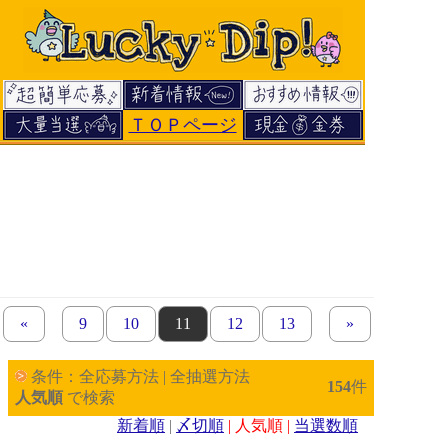
ＴＯＰページ
«
previous set of pages
page
9
page
10
page
11
page
12
page
13
next set of page
»
条件：全応募方法 | 全抽選方法
154
件
人気順
で検索
新着順
|
〆切順
| 人気順 |
当選数順