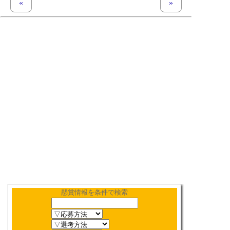
«
previous set of pages
next set of pages
»
懸賞情報を条件で検索