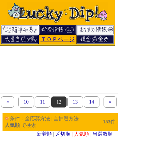
ＴＯＰページ
«
previous set of pages
page
10
page
11
page
12
page
13
page
14
next set of page
»
条件：全応募方法 | 全抽選方法
153
件
人気順
で検索
新着順
|
〆切順
| 人気順 |
当選数順