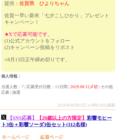
提供：
佐賀県 ひよりちゃん
佐賀一早い新米「七夕こしひかり」プレゼント
キャンペーン！
★Xで応募可能です。
(1)公式アカウントをフォロー
(2)キャンペーン投稿をリポスト
○8月13日正午締め切りです。
個人情報：
当選人数：7 | 応募受付日数：11日間 |
2029.08.12〆切
| その他
応募 | 抽選
2026年08月03日 (14時18分)掲載
【SNS応募】
【20歳以上の方限定】
彩響モヒー
ト3缶＋彩響ソーダ3缶セット(312名様)