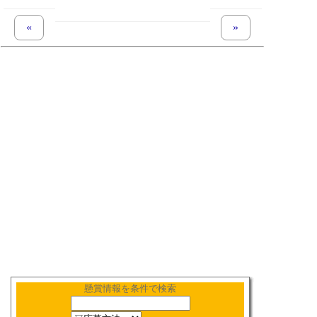
«
previous set of pages
next set of pages
»
懸賞情報を条件で検索