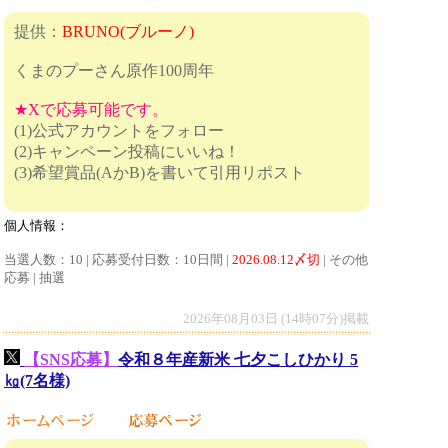
提供：
BRUNO(ブルーノ)
くまのプーさん原作100周年
★Xで応募可能です。
(1)公式アカウントをフォロー
(2)キャンペーン投稿にいいね！
(3)希望賞品(AかB)を書いて引用リポスト
個人情報：
当選人数：10 | 応募受付日数：10日間 |
2026.08.12〆切
| その他
応募 | 抽選
2026年08月03日 (14時07分)掲載
【SNS応募】
令和８年産新米 七夕こしひかり 5
㎏(7名様)