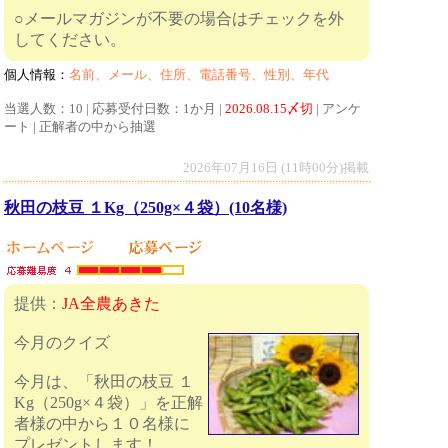
○メールマガジンが不要の場合はチェックを外
してください。
個人情報：
名前、メール、住所、電話番号、性別、年代
当選人数：10 | 応募受付日数：1か月 |
2026.08.15〆切
| アンケ
ート | 正解者の中から抽選
2026年07月16日 (11時00分)掲載
秋田の枝豆 １Kg（250g×４袋）(10名様)
提供：
JA全農あきた
今月のクイズ
今月は、「秋田の枝豆 １
Kg（250g×４袋）」を正解
者様の中から１０名様に
プレゼントします！