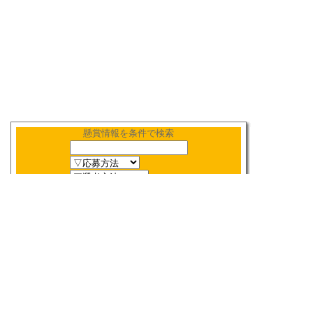
懸賞情報を条件で検索
新着順
〆切順
人気順
当選数順