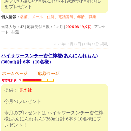
源泉かけ流しの宿湯之谷温泉[愛媛県]宿泊券他
をプレゼント
個人情報：
名前、メール、住所、電話番号、年齢、職業
当選人数：42 | 応募受付日数：2ヶ月 |
2026.08.19〆切
| アンケ
ート | 抽選
2026年06月22日 (13時37分)掲載
ハイサワースンチー杏仁檸檬(あんにんれもん)
(360ml) 計 6本（10名様）
提供：
博水社
今月のプレゼント
今月のプレゼントは ハイサワースンチー杏仁檸
檬(あんにんれもん)(360ml) 計 6本を10名様にプ
レゼント！