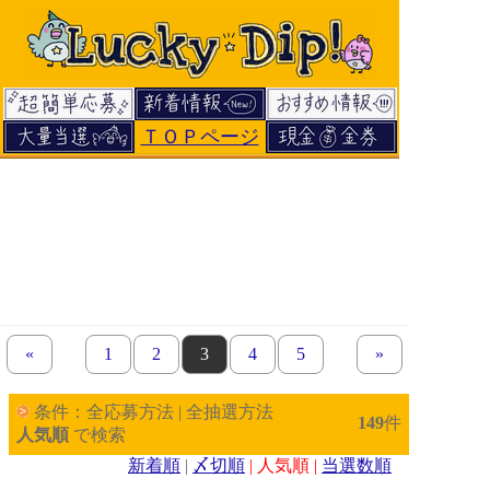
ＴＯＰページ
«
previous set of pages
page
1
page
2
page
3
page
4
page
5
next set of pages
»
条件：全応募方法 | 全抽選方法
149
件
人気順
で検索
新着順
|
〆切順
| 人気順 |
当選数順