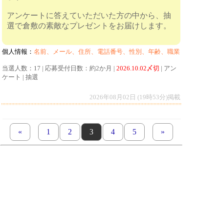
アンケートに答えていただいた方の中から、抽
選で倉敷の素敵なプレゼントをお届けします。
個人情報：
名前、メール、住所、電話番号、性別、年齢、職業
当選人数：17 | 応募受付日数：約2か月 |
2026.10.02〆切
| アン
ケート | 抽選
2026年08月02日 (19時53分)掲載
«
previous set of pages
page
1
page
2
page
3
page
4
page
5
next set of pages
»