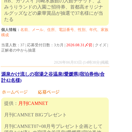
HB、カワスイ 川崎水族館の入館チケット、よ
みうりランドの入園ご招待券、首都高オリジナ
ルグッズなどの豪華賞品が抽選で37名様にが当
たる
個人情報：
名前、メール、住所、電話番号、性別、年代、家族
構成
当選人数：37 | 応募受付日数：3カ月 |
2026.08.31〆切
| クイズ |
正解者の中から抽選
2026年06月03日 (14時38分)掲載
源泉かけ流しの宿湯之谷温泉[愛媛県]宿泊券他(合
計42名様)
提供：
月刊CAMNET
月刊CAMNET BIGプレゼント
月刊CAMNET07+08月号プレゼント企画として