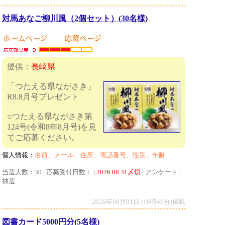
対馬あなご柳川風（2個セット）(30名様)
提供：
長崎県
「つたえる県ながさき」
R8.8月号プレゼント
○つたえる県ながさき第
124号(令和8年8月号)を見
てご応募ください。
個人情報：
名前、メール、住所、電話番号、性別、年齢
当選人数：30 | 応募受付日数： |
2026.08.31〆切
| アンケート |
抽選
2026年08月01日 (16時49分)掲載
図書カード5000円分(5名様)