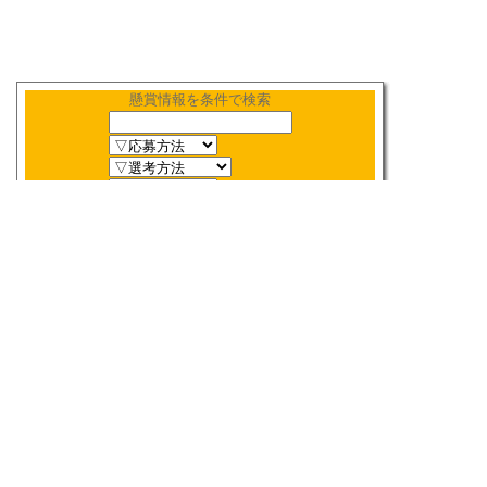
懸賞情報を条件で検索
新着順
〆切順
人気順
当選数順
2026年
8月
締切検索
日
月
火
水
木
金
土