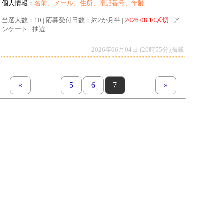
個人情報：
名前、メール、住所、電話番号、年齢
当選人数：10 | 応募受付日数：約2か月半 |
2026.08.10〆切
| ア
ンケート | 抽選
2026年06月04日 (20時55分)掲載
«
previous set of pages
page
5
page
6
page
7
next set of pages
»