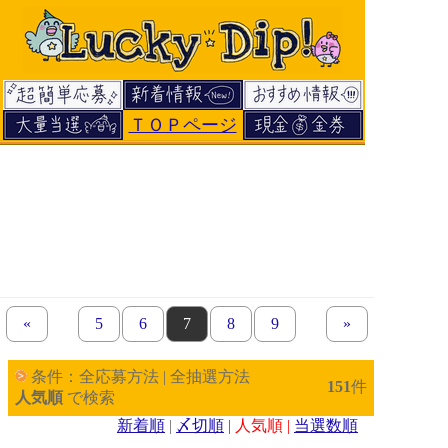
ＴＯＰページ
«
previous set of pages
page
5
page
6
page
7
page
8
page
9
next set of pages
»
条件：全応募方法 | 全抽選方法
151
件
人気順
で検索
新着順
|
〆切順
| 人気順 |
当選数順