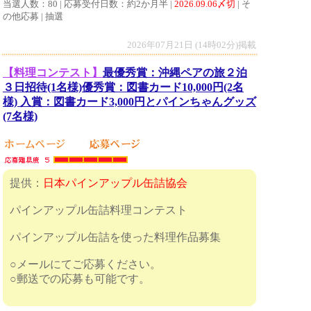
当選人数：80 | 応募受付日数：約2か月半 |
2026.09.06〆切
| そ
の他応募 | 抽選
2026年07月21日 (14時02分)掲載
【料理コンテスト】
最優秀賞：沖縄ペアの旅２泊
３日招待(1名様)優秀賞：図書カード10,000円(2名
様) 入賞：図書カード3,000円とパインちゃんグッズ
(7名様)
提供：
日本パインアップル缶詰協会
パインアップル缶詰料理コンテスト
パインアップル缶詰を使った料理作品募集
○メールにてご応募ください。
○郵送での応募も可能です。