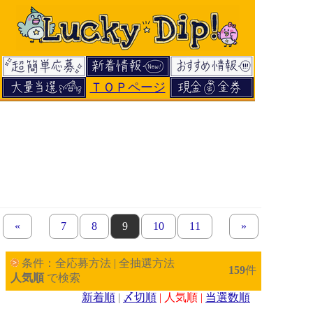
ＴＯＰページ
«
previous set of pages
page
7
page
8
page
9
page
10
page
11
next set of page
»
条件：全応募方法 | 全抽選方法
159
件
人気順
で検索
新着順
|
〆切順
| 人気順 |
当選数順