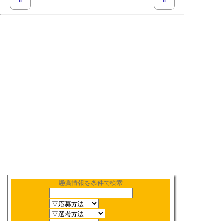
«
previous set of pages
next set of pages
»
懸賞情報を条件で検索