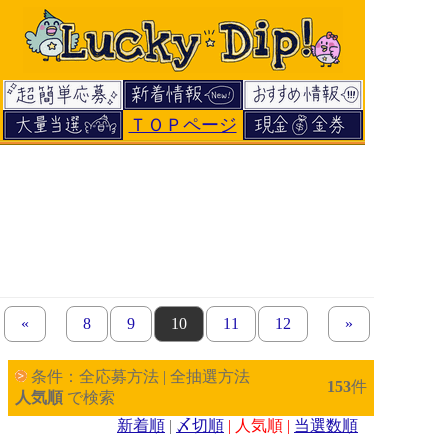
ＴＯＰページ
«
previous set of pages
page
8
page
9
page
10
page
11
page
12
next set of page
»
条件：全応募方法 | 全抽選方法
153
件
人気順
で検索
新着順
|
〆切順
| 人気順 |
当選数順