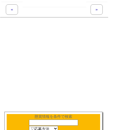
«
previous set of pages
next set of pages
»
懸賞情報を条件で検索