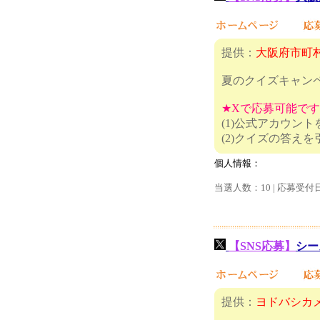
提供：
大阪府市町
夏のクイズキャン
★Xで応募可能で
(1)公式アカウン
(2)クイ
個人情報：
当選人数：10 | 応募受付
【SNS応募】
シー
提供：
ヨドバシカ