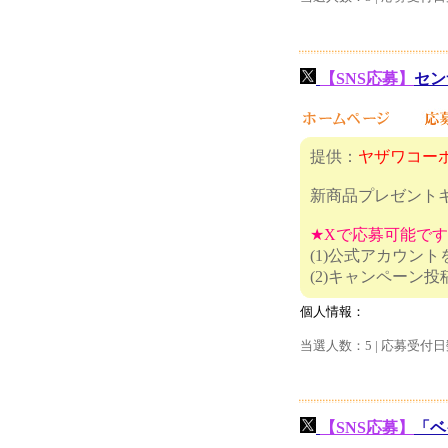
【SNS応募】
セン
提供：
ヤザワコー
新商品プレゼント
★Xで応募可能で
(1)公式アカウン
(2)キャ
個人情報：
当選人数：5 | 応募受付日
【SNS応募】
「ベ