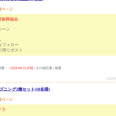
村振興協会
ペーン
す。
トをフォロー
ズの答えを引用リポスト
日数： |
2026.08.31〆切
| その他応募 | 抽選
2026
ズニング2種セット(10名様)
メラ