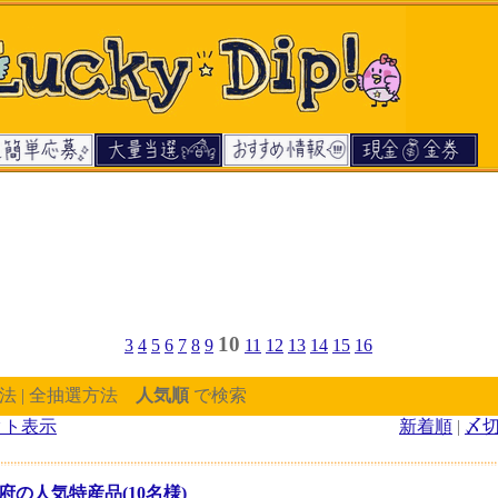
10
3
4
5
6
7
8
9
11
12
13
14
15
16
法 | 全抽選方法
人気順
で検索
クト表示
新着順
|
〆
府の人気特産品(10名様)