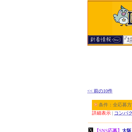
<< 前の10件
条件：全応募方
詳細表示
|
コンパ
【SNS応募】
大阪