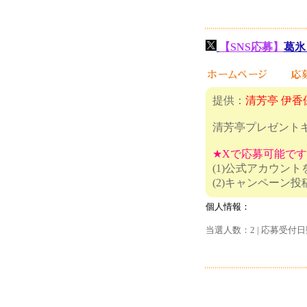
【SNS応募】
葛氷
提供：
清芳亭 伊香
清芳亭プレゼント
★Xで応募可能で
(1)公式アカウン
(2)キャ
個人情報：
当選人数：2 | 応募受付日