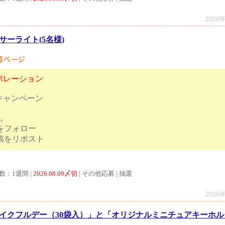
2026
サーライト(5名様)
ポレーション
キャンペーン
す。
トをフォロー
ンペーン投稿をリポスト
数：1週間 |
2026.08.09〆切
| その他応募 | 抽選
2026
イクフルデー（30袋入）」と「オリジナルミニチュアキーホルダ