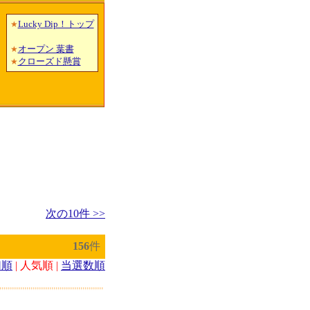
Lucky Dip！トップ
★
オープン 葉書
★
クローズド懸賞
★
次の10件 >>
156
件
切順
| 人気順 |
当選数順