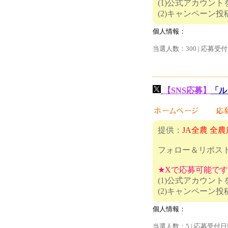
(1)公式アカウン
(2)キャ
個人情報：
当選人数：300 | 応募受付
【SNS応募】
「ル
提供：
JA全農 全
フォロー＆リポス
★Xで応募可能で
(1)公式アカウン
(2)キャ
個人情報：
当選人数：5 | 応募受付日