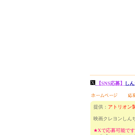
【SNS応募】
しん
提供：
アトリオン
映画クレヨンしん
★Xで応募可能で