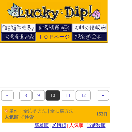
ＴＯＰページ
«
previous set of pages
page
8
page
9
page
10
page
11
page
12
next set of page
»
条件：全応募方法 | 全抽選方法
153
件
人気順
で検索
新着順
|
〆切順
| 人気順 |
当選数順