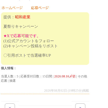
提供：
昭和産業
夏祭りキャンペーン
★Xで応募可能です。
(1)公式アカウントをフォロー
(2)キャンペーン投稿をリポスト
〇引用ポストで当選確率UP
個人情報：
当選人数：5 | 応募受付日数：15日間 |
2026.08.16〆切
| その他
応募 | 抽選
2026年08月02日 (19時25分)掲載
«
previous set of pages
next set of pages
»