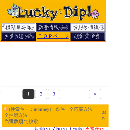
ＴＯＰページ
page
1
page
2
page
3
next set of pages
»
[検索キー：
monney
] 条件：全応募方法 |
24
全抽選方法
件
当選数順
で検索
新着順
|
〆切順
|
人気順
| 当選数順