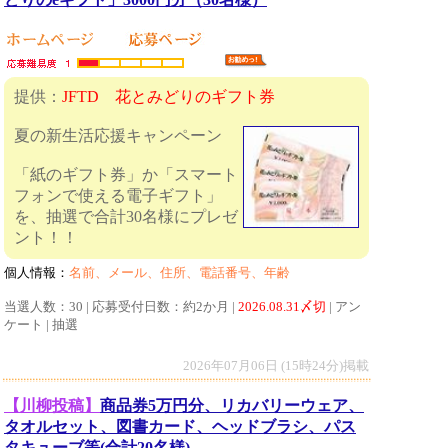
提供：
JFTD 花とみどりのギフト券
夏の新生活応援キャンペーン
「紙のギフト券」か「スマート
フォンで使える電子ギフト」
を、抽選で合計30名様にプレゼ
ント！！
個人情報：
名前、メール、住所、電話番号、年齢
当選人数：30 | 応募受付日数：約2か月 |
2026.08.31〆切
| アン
ケート | 抽選
2026年07月06日 (15時24分)掲載
【川柳投稿】
商品券5万円分、リカバリーウェア、
タオルセット、図書カード、ヘッドブラシ、パス
タキューブ等(合計20名様)