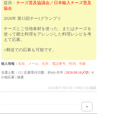
提供：
チーズ普及協議会／日本輸入チーズ普及
協会
2026年 第15回チー1グランプリ
チーズとご当地食材を使った、またはチーズを
使って郷土料理をアレンジした料理レシピを考
えて応募。
○郵送での応募も可能です。
個人情報：
名前、メール、住所、電話番号、性別、年齢
当選人数：12 | 応募受付日数：約4か月半 |
2026.09.16〆切
| そ
の他応募 | 抽選
2026年07月03日 (15時21分)掲載
next set of pages
»