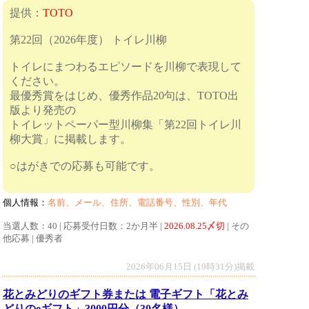
提供：
TOTO
第22回（2026年度） トイレ川柳
トイレにまつわるエピソードを川柳で表現して
ください。
最優秀賞をはじめ、優秀作品20句は、TOTO出
版より発売の
トイレットペーパー型川柳集「第22回トイレ川
柳大賞」に掲載します。
○はがきでの応募も可能です。
個人情報：
名前、メール、住所、電話番号、性別、年代
当選人数：40 | 応募受付日数：2か月半 |
2026.08.25〆切
| その
他応募 | 優秀者
2026年06月15日 (19時31分)掲載
花とみどりのギフト券または 電子ギフト「花とみ
どりのeギフト」3000円分（30名様）