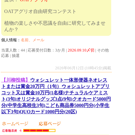
OATアグリオ自由研究コンテスト
植物の楽しさや不思議を自由に研究してみませ
んか？
個人情報：
名前、メール
当選人数：44 | 応募受付日数：3か月 |
2026.09.10〆切
| その他
応募 | 抽選
2026年06月12日 (10時45分)掲載
【川柳投稿】
ウォシュレット一体形便器ネオレス
トまたは賞金20万円（1句）ウォシュレットアプリ
コット又は賞金10万円(1名様)ナチュラルケアミス
ト(3句)オリジナルグッズ3点(9句)クオカード5000円
分(中学生高校生3句)こども商品券5000円分(小学生
以下3句)QUOカード1000円分(20区)