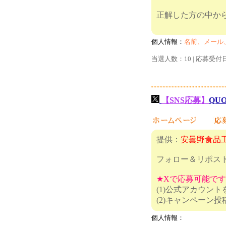
正解した方の中から
個人情報：
名前、メール
当選人数：10 | 応募受付
【SNS応募】
QU
提供：
安曇野食品
フォロー＆リポス
★Xで応募可能で
(1)公式アカウン
(2)キャ
個人情報：