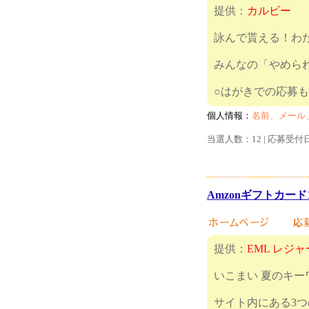
提供：
カルビー
詠んで貰える！わた
みんなの「やめら
○はがき
個人情報：
名前、メール
当選人数：12 | 応募受付
Amzonギフトカード1
提供：
EML レジ
いこまい 夏のキ
サイト内にある3