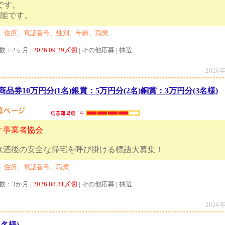
切です。
の応募も可能です。
、住所、電話番号、性別、年齢、職業
数：2ヶ月 |
2026.09.29〆切
| その他応募 | 抽選
2026
品券10万円分(1名)銀賞：5万円分(2名)銅賞：3万円分(3名様)
ケ事業者協会
絶】飲酒後の安全な帰宅を呼び掛ける標語大
、住所、電話番号、職業
数：3か月 |
2026.08.31〆切
| その他応募 | 抽選
2026
5名様)