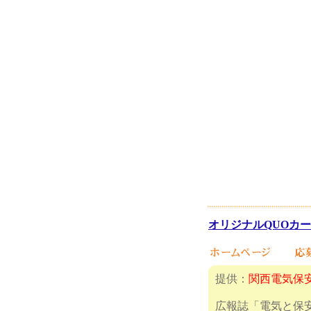
オリジナルQUOカード
提供：
関西電気保
広報誌「電気と保