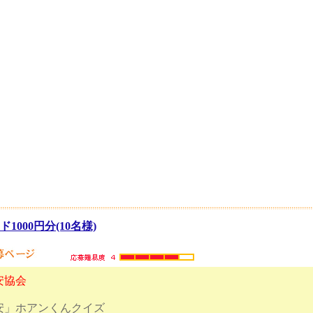
1000円分(10名様)
安協会
安」ホアンくんクイズ