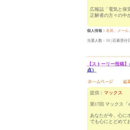
広報誌「電気と保
正解者の方々の中
個人情報：
名前、メール
当選人数：10 | 応募受付
【ストーリー投稿】
点）
提供：
マックス
第17回 マックス
あなたが今、心に
でも心にとどめて