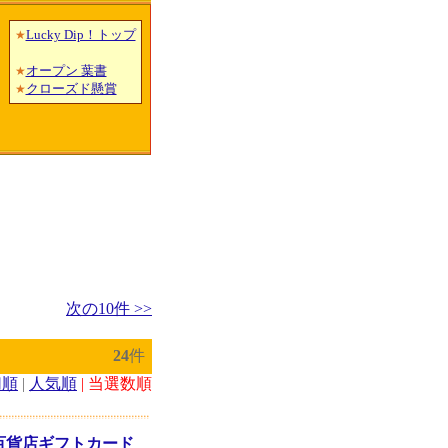
Lucky Dip！トップ
★
オープン 葉書
★
クローズド懸賞
★
次の10件 >>
24
件
切順
|
人気順
| 当選数順
)百貨店ギフトカード