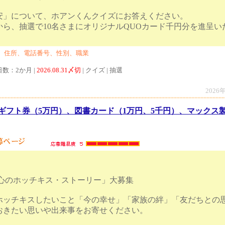
安」について、ホアンくんクイズにお答えください。
から、抽選で10名さまにオリジナルQUOカード千円分を進呈い
、住所、電話番号、性別、職業
日数：2か月 |
2026.08.31〆切
| クイズ | 抽選
2026
ギフト券（5万円）、図書カード（1万円、5千円）、マックス
「心のホッチキス・ストーリー」大募集
ホッチキスしたいこと「今の幸せ」「家族の絆」「友だちとの
おきたい思いや出来事をお寄せください。