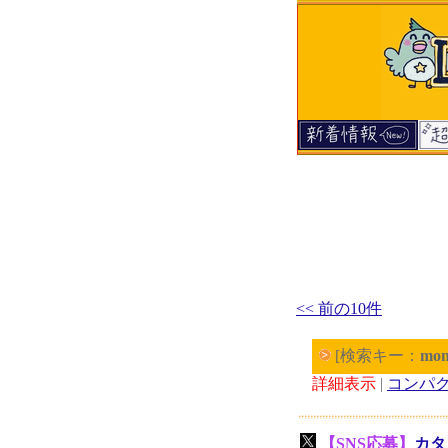
<< 前の10件
[検索キー：
mon
詳細表示
|
コンパ
【SNS応募】
カタ