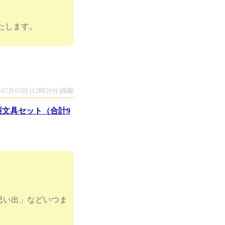
たします。
年07月05日 (12時59分)掲載
製文具セット（合計9
思い出」などいつま