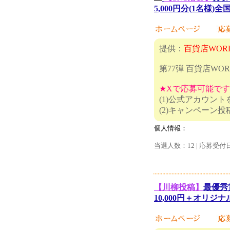
5,000円分(1名様)
提供：
百貨店WOR
第77弾 百貨店W
★Xで応募可能で
(1)公式アカウン
(2)キャ
個人情報：
当選人数：12 | 応募受付
【川柳投稿】
最優秀
10,000円＋オリジナ