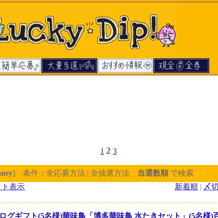
2
1
3
ney
] 条件：全応募方法 | 全抽選方法
当選数順
で検索
クト表示
新着順
|
〆
ログギフト(5名様)華味鳥「博多華味鳥 水たきセット」(5名様