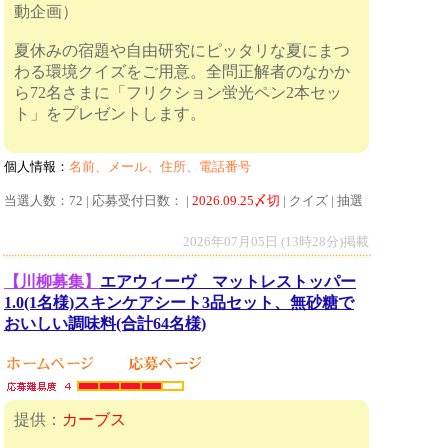
動企画）
夏休みの宿題や自由研究にピッタリな夏にまつ
わる環境クイズをご用意。全問正解者のなかか
ら72名さまに「フリクション蛍光ペン2本セッ
ト」をプレゼントします。
個人情報：
名前、メール、住所、電話番号
当選人数：72 | 応募受付日数： |
2026.09.25〆切
| クイズ | 抽選
2026年07月05日 (13時28分)掲載
【川柳募集】
エアウィーヴ マットレストッパー
1.0(1名様)スキンケアシート3品セット、無砂糖で
おいしい調味料(合計64名様)
提供：
カーブス