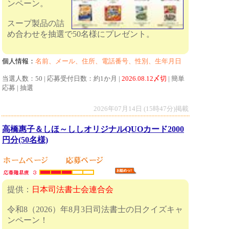
ンペーン。
スープ製品の詰
め合わせを抽選で50名様にプレゼント。
個人情報：
名前、メール、住所、電話番号、性別、生年月日
当選人数：50 | 応募受付日数：約1か月 |
2026.08.12〆切
| 簡単
応募 | 抽選
2026年07月14日 (15時47分)掲載
高橋惠子＆しほ～ししオリジナルQUOカード2000
円分(50名様)
提供：
日本司法書士会連合会
令和8（2026）年8月3日司法書士の日クイズキャ
ンペーン！