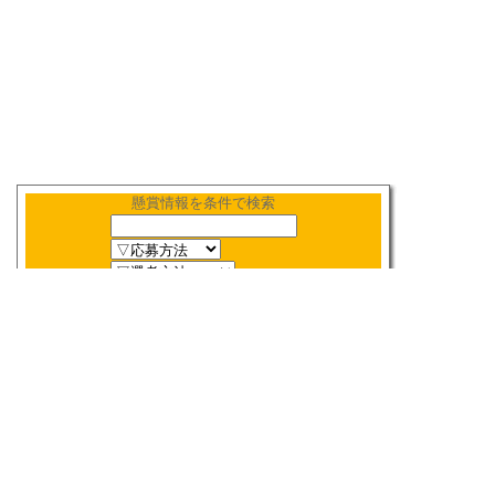
懸賞情報を条件で検索
新着順
〆切順
人気順
当選数順