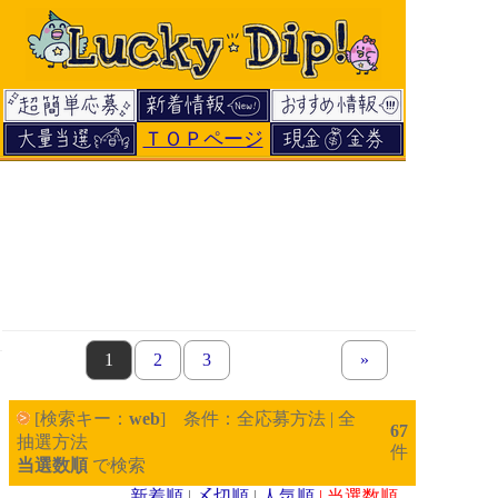
ＴＯＰページ
page
1
page
2
page
3
next set of pages
»
[検索キー：
web
] 条件：全応募方法 | 全
67
抽選方法
件
当選数順
で検索
新着順
|
〆切順
|
人気順
| 当選数順