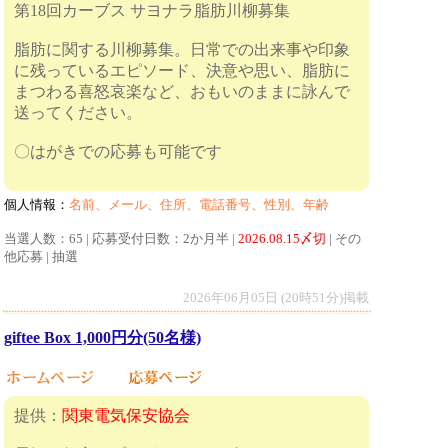
第18回カーブス サヨナラ脂肪川柳募集
脂肪に関する川柳募集。日常での出来事や印象
に残っているエピソード、決意や思い、脂肪に
まつわる喜怒哀楽など、おもいのままに詠んで
送ってください。
〇はがきでの応募も可能です
個人情報：
名前、メール、住所、電話番号、性別、年齢
当選人数：65 | 応募受付日数：2か月半 |
2026.08.15〆切
| その
他応募 | 抽選
2026年06月05日 (20時51分)掲載
giftee Box 1,000円分(50名様)
提供：
関東電気保安協会