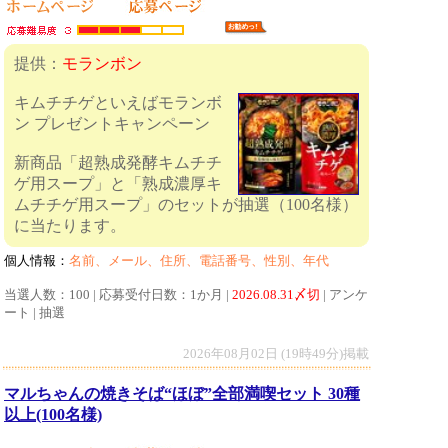
提供：
モランボン
キムチチゲといえばモランボ
ン プレゼントキャンペーン
新商品「超熟成発酵キムチチ
ゲ用スープ」と「熟成濃厚キ
ムチチゲ用スープ」のセットが抽選（100名様）
に当たります。
個人情報：
名前、メール、住所、電話番号、性別、年代
当選人数：100 | 応募受付日数：1か月 |
2026.08.31〆切
| アンケ
ート | 抽選
2026年08月02日 (19時49分)掲載
マルちゃんの焼きそば“ほぼ”全部満喫セット 30種
以上(100名様)