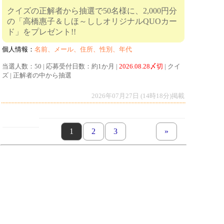
クイズの正解者から抽選で50名様に、2,000円分
の「高橋惠子＆しほ～ししオリジナルQUOカー
ド」をプレゼント!!
個人情報：
名前、メール、住所、性別、年代
当選人数：50 | 応募受付日数：約1か月 |
2026.08.28〆切
| クイ
ズ | 正解者の中から抽選
2026年07月27日 (14時18分)掲載
page
1
page
2
page
3
next set of pages
»