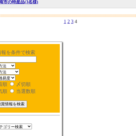
南市の特産品(3名様)
1
2
3
4
情報を条件で検索
着順
〆切順
気順
当選数順