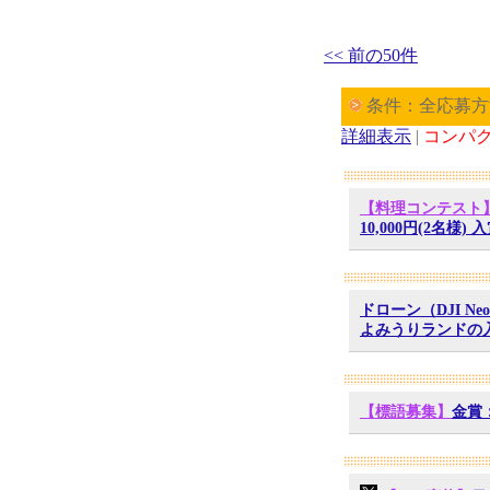
<< 前の50件
条件：全応募方
詳細表示
|
コンパ
【料理コンテスト
10,000円(2名様
ドローン（DJI 
よみうりランドの入
【標語募集】
金賞：