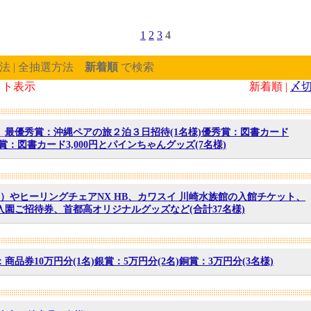
1
2
3
4
法 | 全抽選方法
新着順
で検索
クト表示
新着順 |
〆
】
最優秀賞：沖縄ペアの旅２泊３日招待(1名様)優秀賞：図書カード
) 入賞：図書カード3,000円とパインちゃんグッズ(7名様)
Neo）やヒーリングチェアNX HB、カワスイ 川崎水族館の入館チケット、
園ご招待券、首都高オリジナルグッズなど(合計37名様)
商品券10万円分(1名)銀賞：5万円分(2名)銅賞：3万円分(3名様)