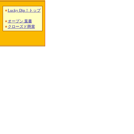
Lucky Dip！トップ
★
オープン 葉書
★
クローズド懸賞
★