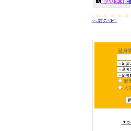
【SNS応募】
日
<< 前の50件
懸賞
新
人