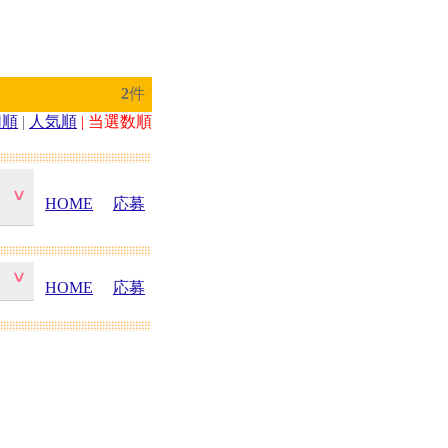
2
件
切順
|
人気順
| 当選数順
HOME
応募
HOME
応募