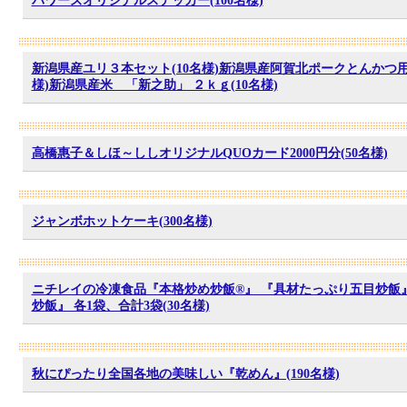
パワーズオリジナルステッカー(100名様)
新潟県産ユリ３本セット(10名様)新潟県産阿賀北ポークとんかつ用
様)新潟県産米 「新之助」 ２ｋｇ(10名様)
高橋惠子＆しほ～ししオリジナルQUOカード2000円分(50名様)
ジャンボホットケーキ(300名様)
ニチレイの冷凍食品『本格炒め炒飯®』 『具材たっぷり五目炒飯
炒飯』 各1袋、合計3袋(30名様)
秋にぴったり全国各地の美味しい『乾めん』(190名様)