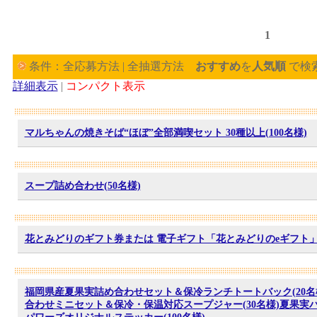
1
条件：全応募方法 | 全抽選方法
おすすめ
を
人気順
で検
詳細表示
|
コンパクト表示
マルちゃんの焼きそば“ほぼ”全部満喫セット 30種以上(100名様)
スープ詰め合わせ(50名様)
花とみどりのギフト券または 電子ギフト「花とみどりのeギフト」3
福岡県産夏果実詰め合わせセット＆保冷ランチトートバック(20名
合わせミニセット＆保冷・保温対応スープジャー(30名様)夏果実