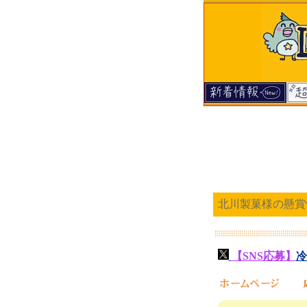
北川製菓様の懸賞
【SNS応募】
冷