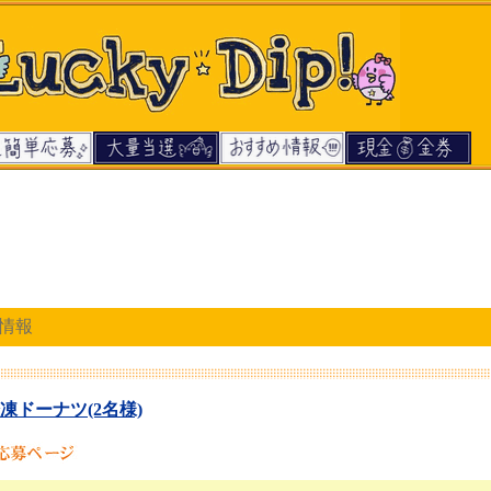
情報
凍ドーナツ(2名様)