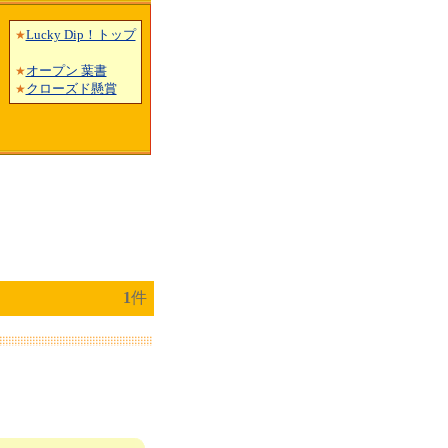
Lucky Dip！トップ
★
オープン 葉書
★
クローズド懸賞
★
1
件