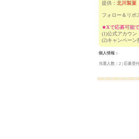
提供：
北川製菓
フォロー＆リポ
★Xで応募可能
(1)公式アカウ
(2)キ
個人情報：
当選人数：2 | 応募受