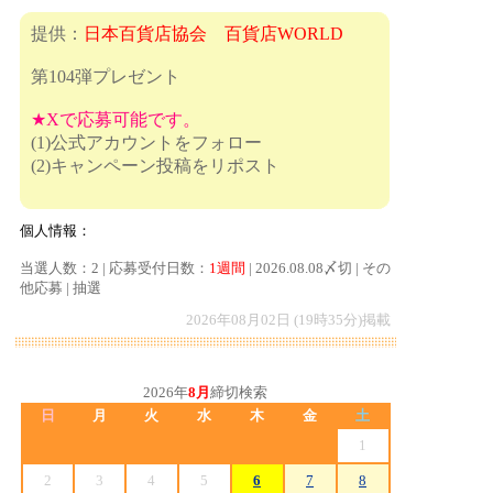
提供：
日本百貨店協会 百貨店WORLD
第104弾プレゼント
★Xで応募可能です。
(1)公式アカウントをフォロー
(2)キャンペーン投稿をリポスト
個人情報：
当選人数：2 | 応募受付日数：
1週間
| 2026.08.08〆切 | その
他応募 | 抽選
2026年08月02日 (19時35分)掲載
2026年
8月
締切検索
日
月
火
水
木
金
土
1
2
3
4
5
6
7
8