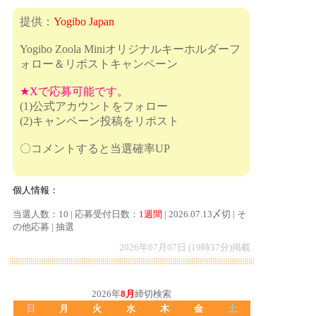
提供：
Yogibo Japan
Yogibo Zoola Miniオリジナルキーホルダーフ
ォロー＆リポストキャンペーン
★Xで応募可能です。
(1)公式アカウントをフォロー
(2)キャンペーン投稿をリポスト
〇コメントすると当選確率UP
個人情報：
当選人数：10 | 応募受付日数：
1週間
| 2026.07.13〆切 | そ
の他応募 | 抽選
2026年07月07日 (19時37分)掲載
2026年
8月
締切検索
日
月
火
水
木
金
土