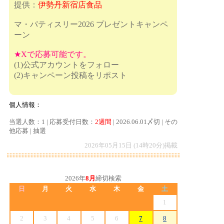
提供：
伊勢丹新宿店食品
マ・パティスリー2026 プレゼントキャンペ
ーン
★Xで応募可能です。
(1)公式アカウントをフォロー
(2)キャンペーン投稿をリポスト
個人情報：
当選人数：1 | 応募受付日数：
2週間
| 2026.06.01〆切 | その
他応募 | 抽選
2026年05月15日 (14時20分)掲載
2026年
8月
締切検索
日
月
火
水
木
金
土
1
2
3
4
5
6
7
8