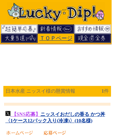
ＴＯＰページ
日本水産 ニッスイ様の懸賞情報
1
件
【SNS応募】
ニッスイおだしの香る かつ丼
〈1ケース12パック入り(冷凍)〉(10名様)