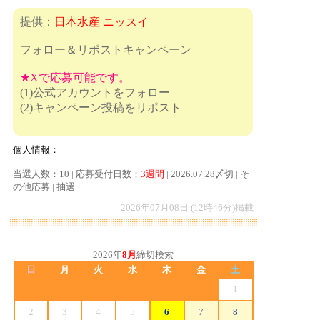
提供：
日本水産 ニッスイ
フォロー＆リポストキャンペーン
★Xで応募可能です。
(1)公式アカウントをフォロー
(2)キャンペーン投稿をリポスト
個人情報：
当選人数：10 | 応募受付日数：
3週間
| 2026.07.28〆切 | そ
の他応募 | 抽選
2026年07月08日 (12時46分)掲載
2026年
8月
締切検索
日
月
火
水
木
金
土
1
2
3
4
5
6
7
8