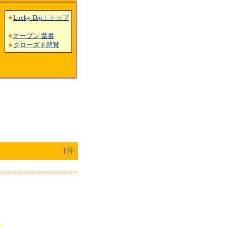
Lucky Dip！トップ
★
オープン 葉書
★
クローズド懸賞
★
1
件