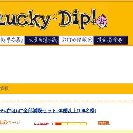
情報
ば“ほぼ”全部満喫セット 30種以上(100名様)