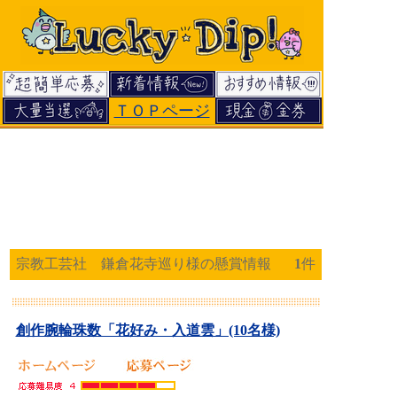
ＴＯＰページ
宗教工芸社 鎌倉花寺巡り様の懸賞情報
1
件
創作腕輪珠数「花好み・入道雲」(10名様)