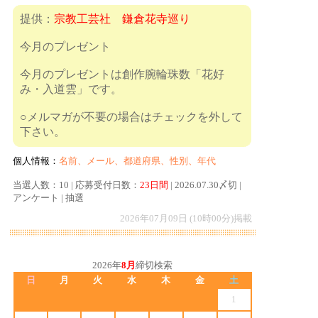
提供：
宗教工芸社 鎌倉花寺巡り
今月のプレゼント
今月のプレゼントは創作腕輪珠数「花好
み・入道雲」です。
○メルマガが不要の場合はチェックを外して
下さい。
個人情報：
名前、メール、都道府県、性別、年代
当選人数：10 | 応募受付日数：
23日間
| 2026.07.30〆切 |
アンケート | 抽選
2026年07月09日 (10時00分)掲載
2026年
8月
締切検索
日
月
火
水
木
金
土
1