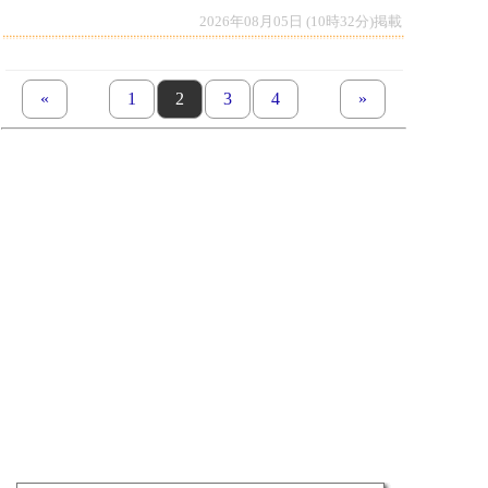
2026年08月05日 (10時32分)掲載
«
previous set of pages
page
1
page
2
page
3
page
4
next set of pages
»