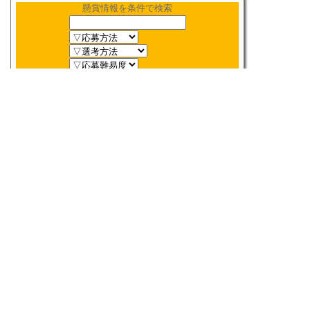
懸賞情報を条件で検索
新着順
〆切順
人気順
当選数順
2026年
8月
締切検索
日
月
火
水
木
金
土
1
2
3
4
5
6
7
8