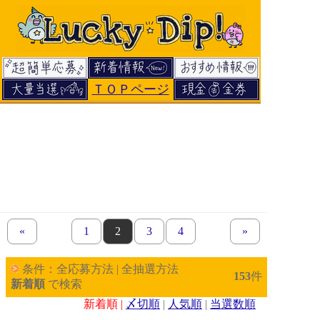
ＴＯＰページ
«
previous set of pages
page
1
page
2
page
3
page
4
next set of pages
»
条件：全応募方法 | 全抽選方法
153
件
新着順
で検索
新着順 |
〆切順
|
人気順
|
当選数順