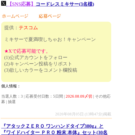
【SNS応募】
コードレスミキサー(3名様)
提供：
テスコム
ミキサーで夏満喫しちゃお！キャンペーン
★Xで応募可能です。
(1)公式アカウントをフォロー
(2)キャンペーン投稿をリポスト
(3)欲しいカラーをコメント欄投稿
個人情報：
当選人数：3 | 応募受付日数：5日間 |
2026.08.09〆切
| その他応
募 | 抽選
2026年08月05日 (13時47分)掲載
『アタックＺＥＲＯ ワンハンドタイプ380g』と
『ワイドハイター ＰＲＯ 粉末 本体』セット(30名