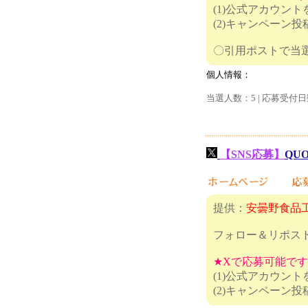
(1)公式アカウン
(2)キャンペーン
〇引用ポ
個人情報：
当選人数：5 | 応募受付日
【SNS応募】
QU
提供：
安曇野食品
フォロー＆リポス
★Xで応募可能で
(1)公式アカウン
(2)キャ