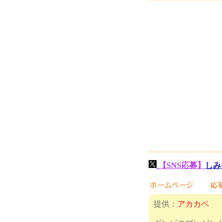
【SNS応募】
しみ
提供：
アカカベ