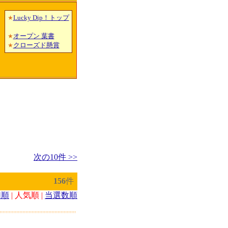
Lucky Dip！トップ
★
オープン 葉書
★
クローズド懸賞
★
次の10件 >>
156
件
切順
| 人気順 |
当選数順