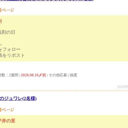
剤
洗剤の日
す。
トをフォロー
ンペーン投稿をリポスト
日数：2週間 |
2026.08.16〆切
| その他応募 | 抽選
2026
のジュワレ(2名様)
平井の里