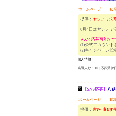
提供：
ヤシノミ洗
8月4日はヤシノミ
★Xで応募可能で
(1)公式アカウン
(2)キャ
個人情報：
当選人数：10 | 応募受付
【SNS応募】
八朔
提供：
古座川ゆず