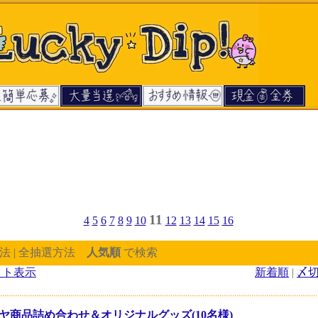
11
4
5
6
7
8
9
10
12
13
14
15
16
法 | 全抽選方法
人気順
で検索
クト表示
新着順
|
〆
ヤ商品詰め合わせ＆オリジナルグッズ(10名様)