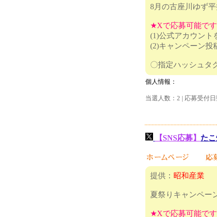
8月の古座川ゆず
★Xで応募可能で
(1)公式アカウン
(2)キャンペーン
〇指定ハッシ
個人情報：
当選人数：2 | 応募受付日
【SNS応募】
たこ
提供：
昭和産業
夏祭りキャンペー
★Xで応募可能で