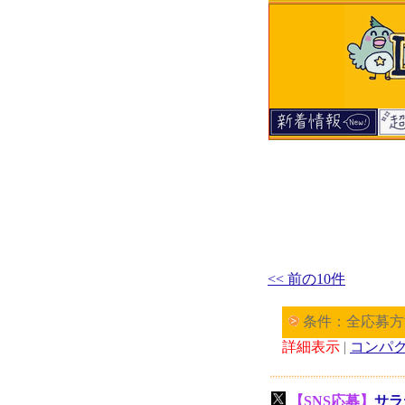
<< 前の10件
条件：全応募方
詳細表示
|
コンパ
【SNS応募】
サラ