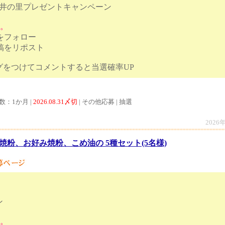
平井の里プレゼントキャンペーン
す。
トをフォロー
投稿をリポスト
ュタグをつけてコメントすると当選確率UP
数：1か月 |
2026.08.31〆切
| その他応募 | 抽選
2026
焼粉、お好み焼粉、こめ油の 5種セット(5名様)
ン
す。