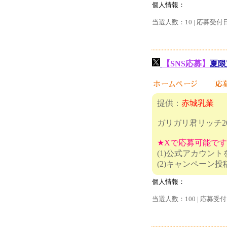
個人情報：
当選人数：10 | 応募受付
【SNS応募】
夏限
提供：
赤城乳業
ガリガリ君リッチ2
★Xで応募可能で
(1)公式アカウン
(2)キャ
個人情報：
当選人数：100 | 応募受