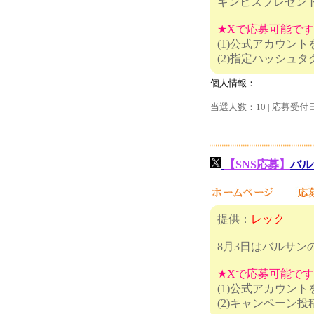
ギンビスプレゼン
★Xで応募可能で
(1)公式アカウン
(2)指定
個人情報：
当選人数：10 | 応募受付
【SNS応募】
バル
提供：
レック
8月3日はバルサン
★Xで応募可能で
(1)公式アカウン
(2)キャ