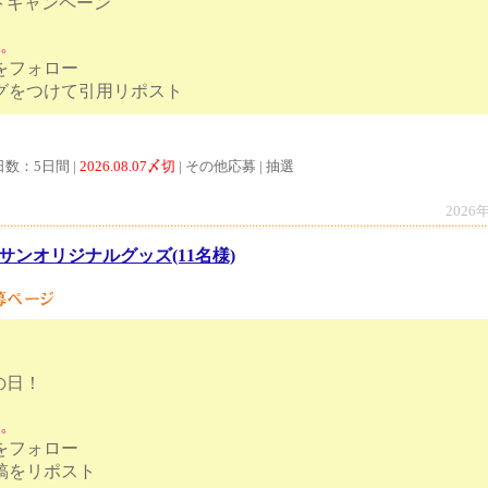
トキャンペーン
す。
トをフォロー
ハッシュタグをつけて引用リポスト
日数：5日間 |
2026.08.07〆切
| その他応募 | 抽選
2026
サンオリジナルグッズ(11名様)
の日！
す。
トをフォロー
ンペーン投稿をリポスト