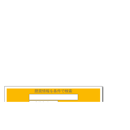
懸賞情報を条件で検索
新着順
〆切順
人気順
当選数順