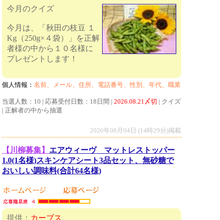
今月のクイズ
今月は、「秋田の枝豆 １
Kg（250g×４袋）」を正解
者様の中から１０名様に
プレゼントします！
個人情報：
名前、メール、住所、電話番号、性別、年代、職業
当選人数：10 | 応募受付日数：18日間 |
2026.08.21〆切
| クイズ
| 正解者の中から抽選
2026年08月04日 (14時29分)掲載
【川柳募集】
エアウィーヴ マットレストッパー
1.0(1名様)スキンケアシート3品セット、無砂糖で
おいしい調味料(合計64名様)
提供：
カーブス