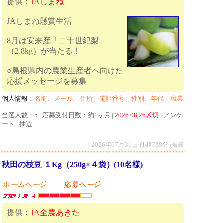
提供：
JAしまね
JAしまね懸賞生活
8月は安来産「二十世紀梨」
（2.8kg）が当たる！
○島根県内の農業生産者へ向けた
応援メッセージを募集
個人情報：
名前、メール、住所、電話番号、性別、年代、職業
当選人数：5 | 応募受付日数：約1ヶ月 |
2026.08.26〆切
| アンケ
ート | 抽選
2026年07月31日 (14時38分)掲載
秋田の枝豆 １Kg（250g×４袋）(10名様)
提供：
JA全農あきた