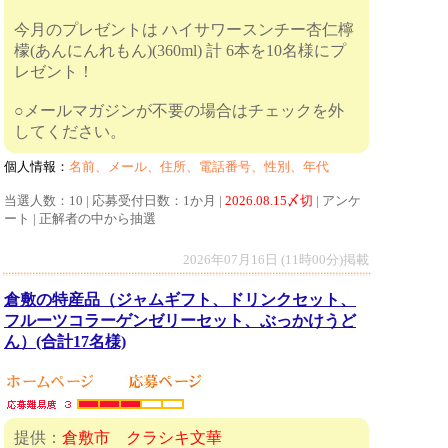
今月のプレゼントは ハイサワースンチー杏仁檸
檬(あんにんれもん)(360ml) 計 6本を10名様にプ
レゼント！
○メールマガジンが不要の場合はチェックを外
してください。
個人情報：
名前、メール、住所、電話番号、性別、年代
当選人数：10 | 応募受付日数：1か月 |
2026.08.15〆切
| アンケ
ート | 正解者の中から抽選
2026年07月16日 (11時00分)掲載
倉敷の特産品（ジャムギフト、ドリンクセット、
フルーツコラーゲンゼリーセット、ぶっかけうど
ん）(合計17名様)
提供：
倉敷市 クラシキ文華