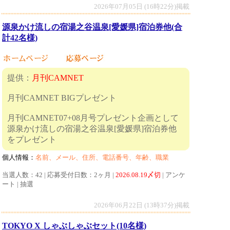
2026年07月05日 (16時22分)掲載
源泉かけ流しの宿湯之谷温泉[愛媛県]宿泊券他(合
計42名様)
提供：
月刊CAMNET
月刊CAMNET BIGプレゼント
月刊CAMNET07+08月号プレゼント企画として
源泉かけ流しの宿湯之谷温泉[愛媛県]宿泊券他
をプレゼント
個人情報：
名前、メール、住所、電話番号、年齢、職業
当選人数：42 | 応募受付日数：2ヶ月 |
2026.08.19〆切
| アンケ
ート | 抽選
2026年06月22日 (13時37分)掲載
TOKYO X しゃぶしゃぶセット(10名様)