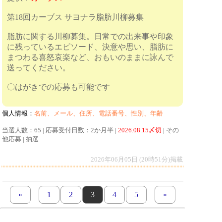
第18回カーブス サヨナラ脂肪川柳募集
脂肪に関する川柳募集。日常での出来事や印象
に残っているエピソード、決意や思い、脂肪に
まつわる喜怒哀楽など、おもいのままに詠んで
送ってください。
〇はがきでの応募も可能です
個人情報：
名前、メール、住所、電話番号、性別、年齢
当選人数：65 | 応募受付日数：2か月半 |
2026.08.15〆切
| その
他応募 | 抽選
2026年06月05日 (20時51分)掲載
«
previous set of pages
page
1
page
2
page
3
page
4
page
5
next set of pages
»