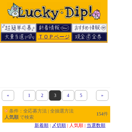
ＴＯＰページ
«
previous set of pages
page
1
page
2
page
3
page
4
page
5
next set of pages
»
条件：全応募方法 | 全抽選方法
154
件
人気順
で検索
新着順
|
〆切順
| 人気順 |
当選数順