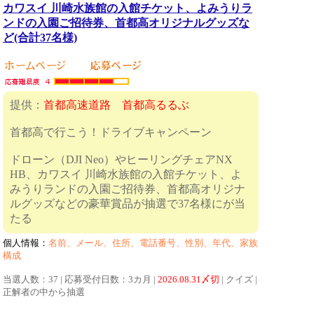
カワスイ 川崎水族館の入館チケット、よみうりラ
ンドの入園ご招待券、首都高オリジナルグッズな
ど(合計37名様)
提供：
首都高速道路 首都高るるぶ
首都高で行こう！ドライブキャンペーン
ドローン（DJI Neo）やヒーリングチェアNX
HB、カワスイ 川崎水族館の入館チケット、よ
みうりランドの入園ご招待券、首都高オリジナ
ルグッズなどの豪華賞品が抽選で37名様にが当
たる
個人情報：
名前、メール、住所、電話番号、性別、年代、家族
構成
当選人数：37 | 応募受付日数：3カ月 |
2026.08.31〆切
| クイズ |
正解者の中から抽選