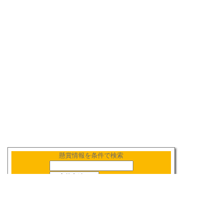
懸賞情報を条件で検索
新着順
〆切順
人気順
当選数順