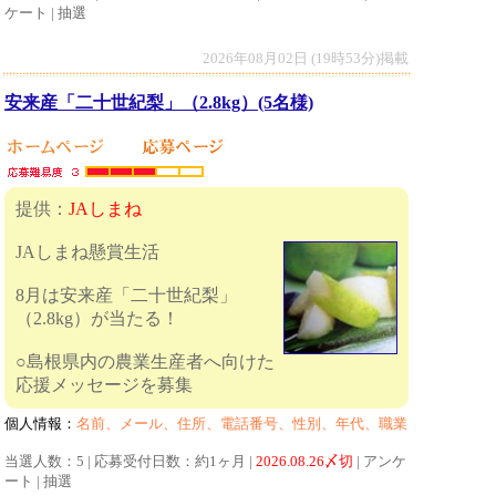
ケート | 抽選
2026年08月02日 (19時53分)掲載
安来産「二十世紀梨」（2.8kg）(5名様)
提供：
JAしまね
JAしまね懸賞生活
8月は安来産「二十世紀梨」
（2.8kg）が当たる！
○島根県内の農業生産者へ向けた
応援メッセージを募集
個人情報：
名前、メール、住所、電話番号、性別、年代、職業
当選人数：5 | 応募受付日数：約1ヶ月 |
2026.08.26〆切
| アンケ
ート | 抽選