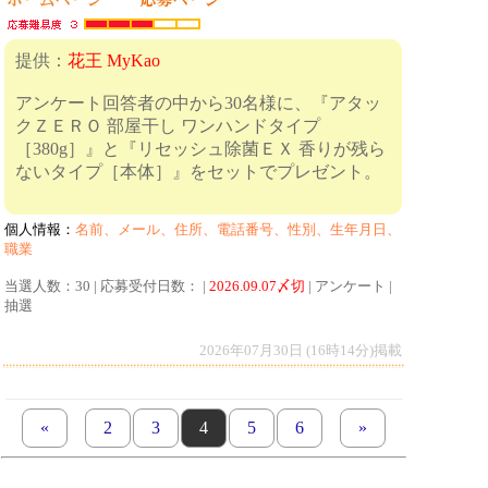
提供：
花王 MyKao
アンケート回答者の中から30名様に、『アタッ
クＺＥＲＯ 部屋干し ワンハンドタイプ
［380g］』と『リセッシュ除菌ＥＸ 香りが残ら
ないタイプ［本体］』をセットでプレゼント。
個人情報：
名前、メール、住所、電話番号、性別、生年月日、
職業
当選人数：30 | 応募受付日数： |
2026.09.07〆切
| アンケート |
抽選
2026年07月30日 (16時14分)掲載
«
previous set of pages
page
2
page
3
page
4
page
5
page
6
next set of pages
»