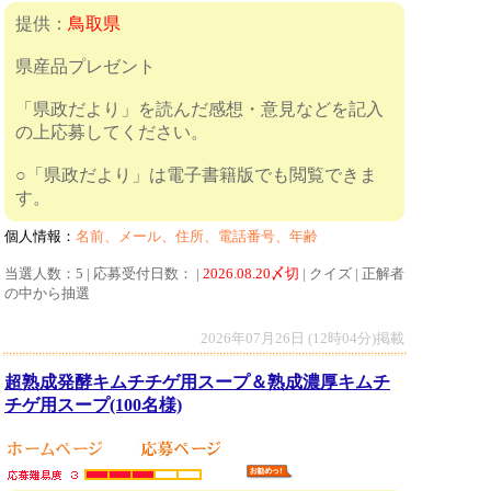
提供：
鳥取県
県産品プレゼント
「県政だより」を読んだ感想・意見などを記入
の上応募してください。
○「県政だより」は電子書籍版でも閲覧できま
す。
個人情報：
名前、メール、住所、電話番号、年齢
当選人数：5 | 応募受付日数： |
2026.08.20〆切
| クイズ | 正解者
の中から抽選
2026年07月26日 (12時04分)掲載
超熟成発酵キムチチゲ用スープ＆熟成濃厚キムチ
チゲ用スープ(100名様)