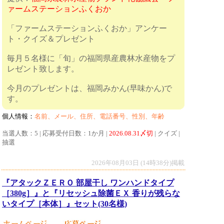
ァームステーションふくおか
「ファームステーションふくおか」アンケー
ト・クイズ＆プレゼント
毎月５名様に「旬」の福岡県産農林水産物をプ
レゼント致します。
今月のプレゼントは、福岡みかん(早味かん)で
す。
個人情報：
名前、メール、住所、電話番号、性別、年齢
当選人数：5 | 応募受付日数：1か月 |
2026.08.31〆切
| クイズ |
抽選
2026年08月03日 (14時38分)掲載
『アタックＺＥＲＯ 部屋干し ワンハンドタイプ
［380g］』と『リセッシュ除菌ＥＸ 香りが残らな
いタイプ［本体］』セット(30名様)