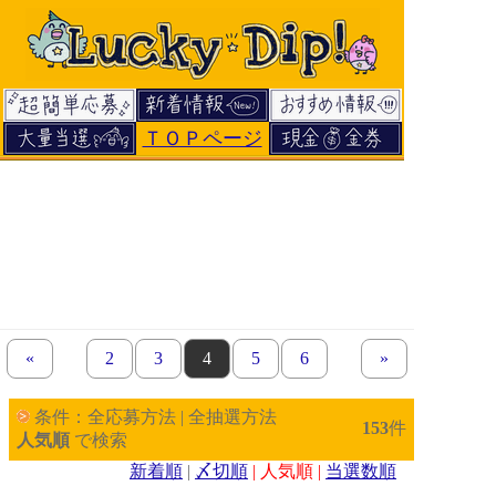
ＴＯＰページ
«
previous set of pages
page
2
page
3
page
4
page
5
page
6
next set of pages
»
条件：全応募方法 | 全抽選方法
153
件
人気順
で検索
新着順
|
〆切順
| 人気順 |
当選数順