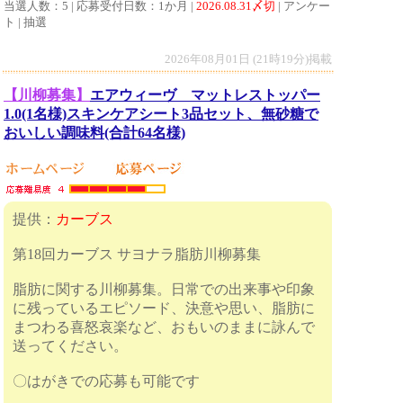
当選人数：5 | 応募受付日数：1か月 |
2026.08.31〆切
| アンケー
ト | 抽選
2026年08月01日 (21時19分)掲載
【川柳募集】
エアウィーヴ マットレストッパー
1.0(1名様)スキンケアシート3品セット、無砂糖で
おいしい調味料(合計64名様)
提供：
カーブス
第18回カーブス サヨナラ脂肪川柳募集
脂肪に関する川柳募集。日常での出来事や印象
に残っているエピソード、決意や思い、脂肪に
まつわる喜怒哀楽など、おもいのままに詠んで
送ってください。
〇はがきでの応募も可能です