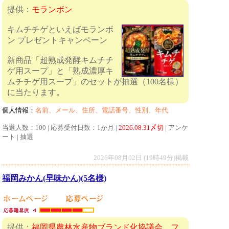
提供：
モランボン
キムチチゲといえばモランボ
ン プレゼントキャンペーン
新商品「超熟成発酵キムチチ
ゲ用スープ」と「熟成濃厚キ
ムチチゲ用スープ」のセットが抽選（100名様）
に当たります。
個人情報：
名前、メール、住所、電話番号、性別、年代
当選人数：100 | 応募受付日数：1か月 |
2026.08.31〆切
| アンケ
ート | 抽選
2026年08月02日 (19時49分)掲載
福岡みかん(早味かん)(5名様)
提供：
福岡県農林水産物ブランド化協議会 フ