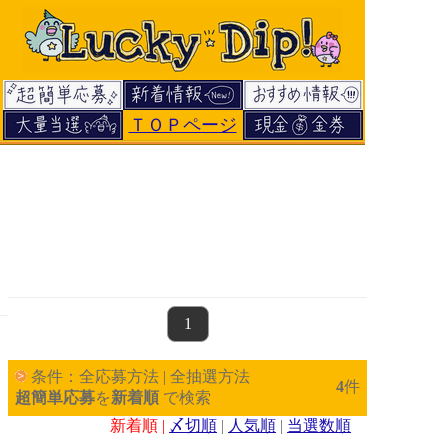
ＴＯＰページ
page
1
条件：全応募方法 | 全抽選方法
4
件
超簡単応募
を
新着順
で検索
新着順 |
〆切順
|
人気順
|
当選数順