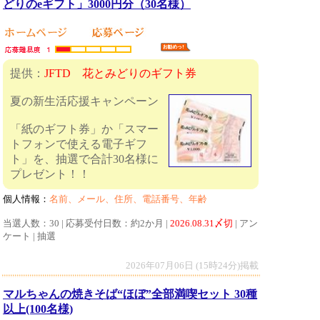
どりのeギフト」3000円分（30名様）
提供：
JFTD 花とみどりのギフト券
夏の新生活応援キャンペーン
「紙のギフト券」か「スマー
トフォンで使える電子ギフ
ト」を、抽選で合計30名様に
プレゼント！！
個人情報：
名前、メール、住所、電話番号、年齢
当選人数：30 | 応募受付日数：約2か月 |
2026.08.31〆切
| アン
ケート | 抽選
2026年07月06日 (15時24分)掲載
マルちゃんの焼きそば“ほぼ”全部満喫セット 30種
以上(100名様)