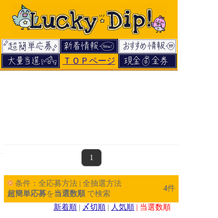
ＴＯＰページ
page
1
条件：全応募方法 | 全抽選方法
4
件
超簡単応募
を
当選数順
で検索
新着順
|
〆切順
|
人気順
| 当選数順