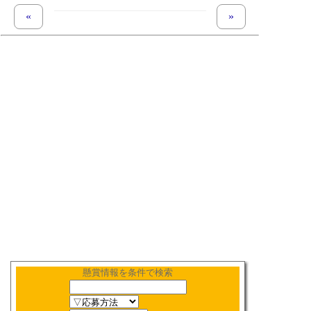
«
previous set of pages
next set of pages
»
懸賞情報を条件で検索