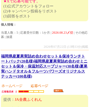
★Xで応募可能です。
(1)公式アカウントをフォロー
(2)キャンペーン投稿をリポスト
(3)回答をポスト
個人情報：
当選人数：5 | 応募受付日数：1か月 |
2026.08.23〆切
| その他応
募 | 抽選
2026年07月22日 (13時33分)掲載
福岡県産夏果実詰め合わせセット＆保冷ランチト
ートバック(20名様)福岡県産夏果実詰め合わせミニ
セット＆保冷・保温対応スープジャー(30名様)夏果
実ハンドタオル＆フルーツパワーズオリジナルス
テッカー(100名様)
提供：
JA全農ふくれん