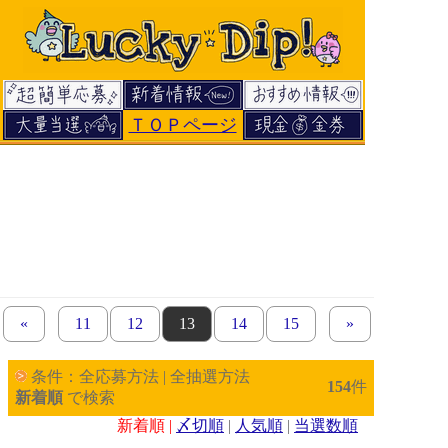
ＴＯＰページ
«
previous set of pages
page
11
page
12
page
13
page
14
page
15
next set of page
»
条件：全応募方法 | 全抽選方法
154
件
新着順
で検索
新着順 |
〆切順
|
人気順
|
当選数順