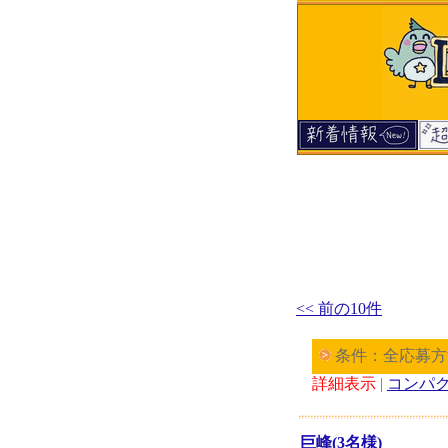
<< 前の10件
条件：全応募方
詳細表示
|
コンパ
巨峰(3名様)