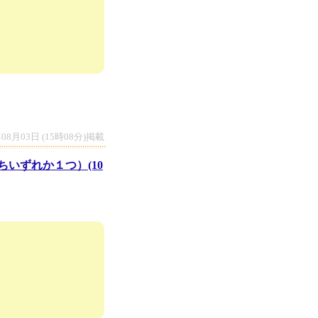
年08月03日 (15時08分)掲載
いずれか１つ）(10