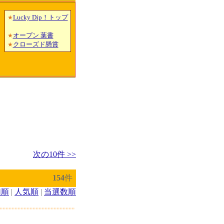
Lucky Dip！トップ
★
オープン 葉書
★
クローズド懸賞
★
次の10件 >>
154
件
切順
|
人気順
|
当選数順