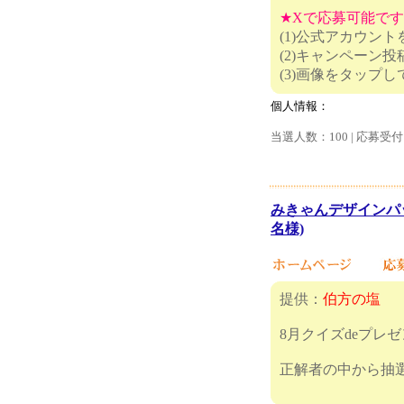
★Xで応募可能で
(1)公式アカウン
(2)キャンペーン
(3)画像
個人情報：
当選人数：100 | 応募受付
みきゃんデザインパ
名様)
提供：
伯方の塩
8月クイズdeプレ
正解者の中から抽