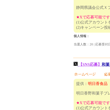
静岡県議会公式Ｘ
★Xで応募可能で
(1)公式アカウン
(2)キャ
個人情報：
当選人数：20 | 応募受付
【SNS応募】
和菓
提供：
明日香食品
明日香野和菓子プ
★Xで応募可能で
(1)公式アカウン