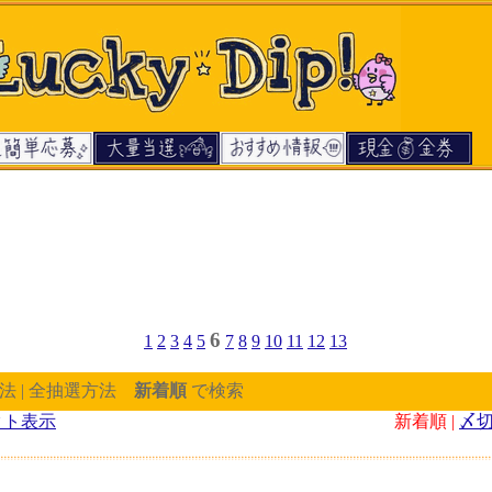
6
1
2
3
4
5
7
8
9
10
11
12
13
法 | 全抽選方法
新着順
で検索
クト表示
新着順 |
〆