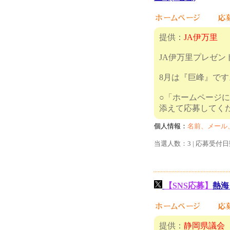
提供：
JA伊万里
JA伊万里プレゼン
8月は『巨峰』です
○「ホームページ
添えて応
個人情報：
名前、メール
当選人数：3 | 応募受付日
【SNS応募】
熱海
提供：
静岡県議会