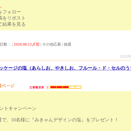
す。
トをフォロー
投稿をリポスト
をタップして結果を見る
日数： |
2026.08.12〆切
| その他応募 | 抽選
2026
ッケージの塩（あらしお、やきしお、フルール・ド・セルのうち
ゼントキャンペーン
選で、10名様に『みきゃんデザインの塩』をプレゼント！