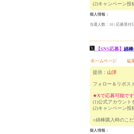
(2)キャ
個人情報：
当選人数：10 | 応募受付
【SNS応募】
綿棒
提供：
山洋
フォロー＆リポス
★Xで応募可能で
(1)公式アカウン
(2)キャンペーン
○綿棒購入時
個人情報：